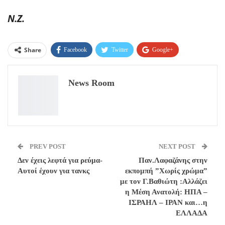
Ν.Ζ.
Share
Facebook
Twitter
Google+
ReddIt
WhatsApp
Pinterest
News Room
Email
PREV POST
NEXT POST
Δεν έχεις λεφτά για ρεύμα-
Παν.Λαφαζάνης στην
Αυτοί έχουν για τανκς
εκπομπή ”Χωρίς χρώμα”
με τον Γ.Βαθιώτη :Αλλάζει
η Μέση Ανατολή: ΗΠΑ –
ΙΣΡΑΗΛ – ΙΡΑΝ και…η
ΕΛΛΑΔΑ