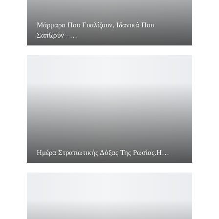
Μάρμαρα Που Γυαλίζουν, Ιδανικά Που
Σαπίζουν –…
Ημέρα Στρατιωτικής Δόξας Της Ρωσίας.Η…