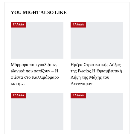
YOU MIGHT ALSO LIKE
ΕΛΛΑΔΑ
ΕΛΛΑΔΑ
Μάρμαρα που γυαλίζουν,
Ημέρα Στρατιωτικής Δόξας
ιδανικά που σαπίζουν – Η
της Ρωσίας.Η Θριαμβευτική
φιέστα στο Καλλιμάρμαρο
Λήξη της Μάχης του
και η…
Λένινγκραντ
ΕΛΛΑΔΑ
ΕΛΛΑΔΑ