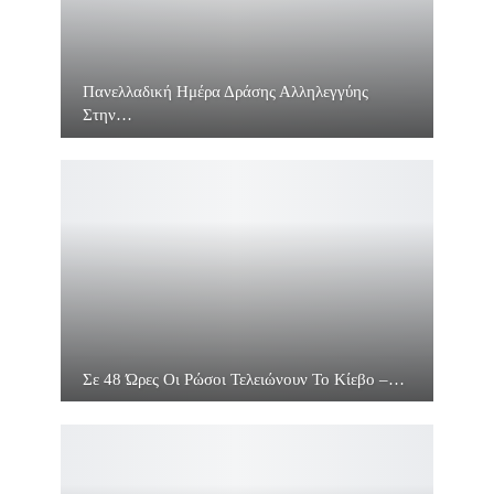
Πανελλαδική Ημέρα Δράσης Αλληλεγγύης
Στην…
Σε 48 Ώρες Οι Ρώσοι Τελειώνουν Το Κίεβο –…