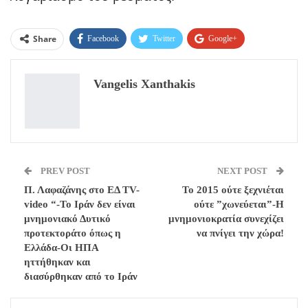
Share
Facebook
Twitter
Google+
ReddIt
WhatsApp
Pinterest
Vangelis Xanthakis
Email
PREV POST
NEXT POST
Π. Λαφαζάνης στο ΕΔ TV-
To 2015 ούτε ξεχνιέται
video “-Το Ιράν δεν είναι
ούτε ”χωνεύεται”-Η
μνημονιακό Δυτικό
μνημονιοκρατία συνεχίζει
προτεκτοράτο όπως η
να πνίγει την χώρα!
Ελλάδα-Οι ΗΠΑ
ηττήθηκαν και
διασύρθηκαν από το Ιράν