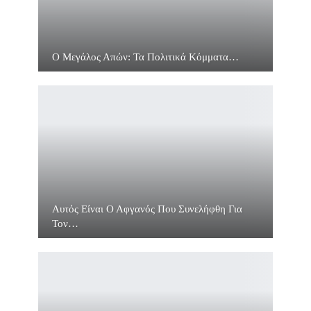
Ο Μεγάλος Απών: Τα Πολιτικά Κόμματα…
Αυτός Είναι Ο Αφγανός Που Συνελήφθη Για
Τον…