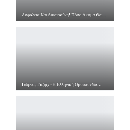
Ασφάλεια Και Δικαιοσύνη! Πόσο Ακόμα Θα…
Γιώργος Γαζής: «Η Ελληνική Ομοσπονδία…