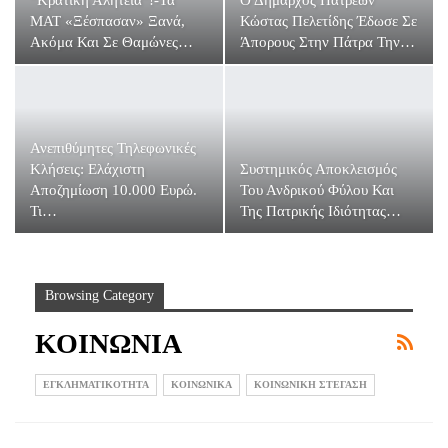
ΜΑΤ «ξέσπασαν» Ξανά,
Κώστας Πελετίδης Έδωσε Σε
Ακόμα Και Σε Θαμώνες…
Άπορους Στην Πάτρα Την…
Ανεπιθύμητες Τηλεφωνικές
Συστημικός Αποκλεισμός
Κλήσεις: Ελάχιστη
Του Ανδρικού Φύλου Και
Αποζημίωση 10.000 Ευρώ.
Της Πατρικής Ιδιότητας…
Τι…
Browsing Category
ΚΟΙΝΩΝΙΑ
ΕΓΚΛΗΜΑΤΙΚΟΤΗΤΑ
ΚΟΙΝΩΝΙΚΑ
ΚΟΙΝΩΝΙΚΗ ΣΤΕΓΑΣΗ