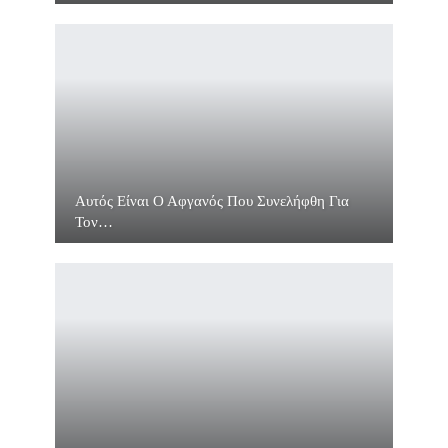
Αυτός Είναι Ο Αφγανός Που Συνελήφθη Για
Τον…