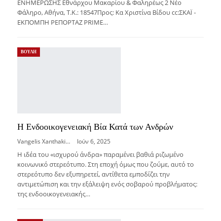
ΕΝΗΜΕΡΩΣΗΣ Eθνάρχου Μακαρίου & Φαληρέως 2 Νέο
Φάληρο, Αθήνα, Τ.Κ.: 18547Προς: Κα Χριστίνα Βίδου cc:ΣΚΑΪ -
ΕΚΠΟΜΠΗ ΡΕΠΟΡΤΑΖ PRIME…
ΒΟΥΛΗ
Η Ενδοοικογενειακή Βία Κατά των Ανδρών
Vangelis Xanthakis
Ιούν 6, 2025
Η ιδέα του «ισχυρού άνδρα» παραμένει βαθιά ριζωμένο
κοινωνικό στερεότυπο. Στη εποχή όμως που ζούμε, αυτό το
στερεότυπο δεν εξυπηρετεί, αντίθετα εμποδίζει την
αντιμετώπιση και την εξάλειψη ενός σοβαρού προβλήματος:
της ενδοοικογενειακής…