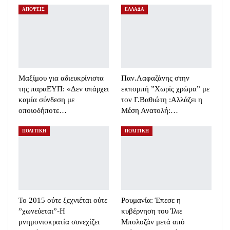
ΑΠΟΨΕΙΣ
ΕΛΛΑΔΑ
Μαξίμου για αδιευκρίνιστα
Παν.Λαφαζάνης στην
της παραΕΥΠ: «Δεν υπάρχει
εκπομπή ”Χωρίς χρώμα” με
καμία σύνδεση με
τον Γ.Βαθιώτη :Αλλάζει η
οποιοδήποτε…
Μέση Ανατολή:…
ΠΟΛΙΤΙΚΗ
ΠΟΛΙΤΙΚΗ
To 2015 ούτε ξεχνιέται ούτε
Ρουμανία: Έπεσε η
”χωνεύεται”-Η
κυβέρνηση του Ίλιε
μνημονιοκρατία συνεχίζει
Μπολοζάν μετά από