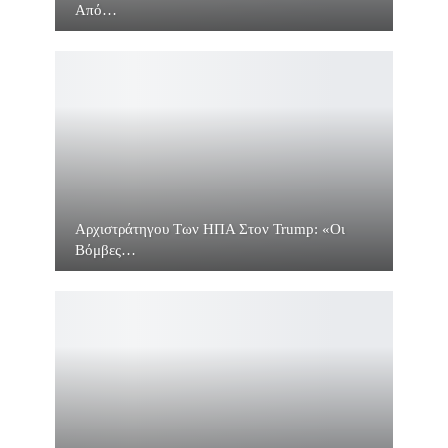
Από…
Αρχιστράτηγου Των ΗΠΑ Στον Trump: «Οι
Βόμβες…