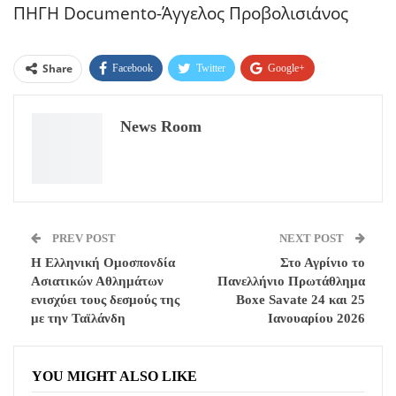
ΠΗΓΗ Documento-Άγγελος Προβολισιάνος
Share
Facebook
Twitter
Google+
ReddIt
WhatsApp
Pinterest
News Room
Email
PREV POST
NEXT POST
Η Ελληνική Ομοσπονδία
Στο Αγρίνιο το
Ασιατικών Αθλημάτων
Πανελλήνιο Πρωτάθλημα
ενισχύει τους δεσμούς της
Boxe Savate 24 και 25
με την Ταϊλάνδη
Ιανουαρίου 2026
YOU MIGHT ALSO LIKE