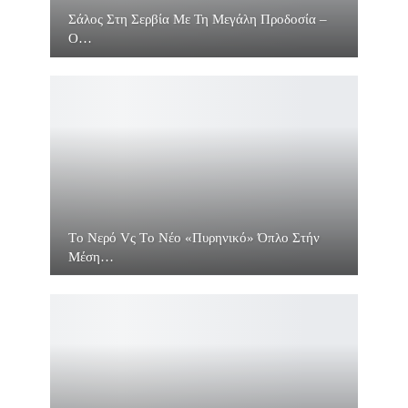
Σάλος Στη Σερβία Με Τη Μεγάλη Προδοσία –
O…
Τo Νερό Vς Τo Νέο «πυρηνικό» Όπλο Στήν
Μέση…