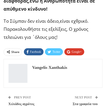
διαφθοράς,ενώ η Ανθρωπότητα είναι σε
απύθμενο κίνδυνο!
Το Σύμπαν δεν είναι άδειο,είναι εχθρικό.
Παρακολουθήστε τις εξελίξεις, Ο χρόνος
τελειώνει για ΄όλους μας!
Share
Facebook
Twitter
Google+
ReddIt
WhatsApp
Pinterest
Vangelis Xanthakis
Email
PREV POST
NEXT POST
Χιλιάδες αγρότες
Στα γραφεία του