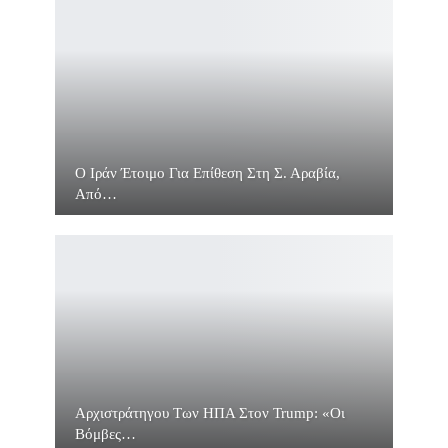
O Ιράν Έτοιμο Για Επίθεση Στη Σ. Αραβία,
Από…
Αρχιστράτηγου Των ΗΠΑ Στον Trump: «Οι
Βόμβες…