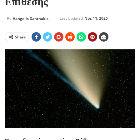
Επίθεσης
Last Updated
Νοέ 11, 2025
By
Vangelis Xanthakis
Share