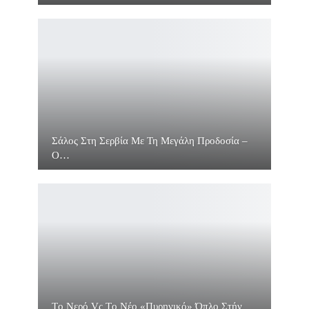
Σάλος Στη Σερβία Με Τη Μεγάλη Προδοσία –
O…
Τo Νερό Vς Τo Νέο «πυρηνικό» Όπλο Στήν