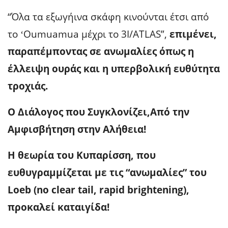
“Όλα τα εξωγήινα σκάφη κινούνται έτσι από
το ʻOumuamua μέχρι το 3I/ATLAS”,
επιμένει,
παραπέμποντας σε ανωμαλίες όπως η
έλλειψη ουράς και η υπερβολική ευθύτητα
τροχιάς.
Ο Διάλογος που Συγκλονίζει,Από την
Αμφισβήτηση στην Αλήθεια!
Η θεωρία του Κυπαρίσση, που
ευθυγραμμίζεται με τις “ανωμαλίες” του
Loeb (no clear tail, rapid brightening),
προκαλεί καταιγίδα!