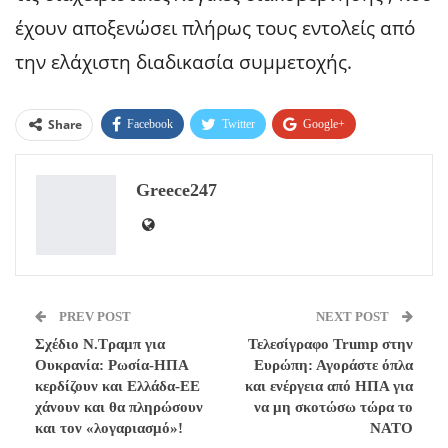
έχουν αποξενώσει πλήρως τους εντολείς από
την ελάχιστη διαδικασία συμμετοχής.
Share
Facebook
Twitter
Google+
ReddIt
WhatsApp
Pinterest
Greece247
Email
PREV POST
NEXT POST
Σχέδιο Ν.Τραμπ για
Τελεσίγραφο Trump στην
Ουκρανία: Ρωσία-ΗΠΑ
Ευρώπη: Αγοράστε όπλα
κερδίζουν και Ελλάδα-ΕΕ
και ενέργεια από ΗΠΑ για
χάνουν και θα πληρώσουν
να μη σκοτώσω τώρα το
και τον «λογαριασμό»!
ΝΑΤΟ