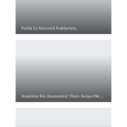
Ρωσία Σε Ιαπωνική Κυβέρνηση.
Ασφάλεια Και Δικαιοσύνη! Πόσο Ακόμα Θα…