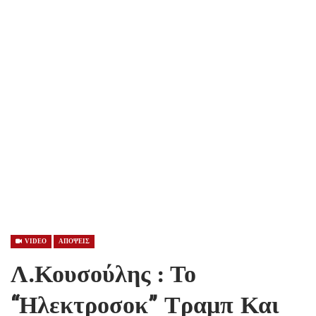
VIDEO
ΑΠΟΨΕΙΣ
Λ.Κουσούλης : Το
“ηλεκτροσοκ” Τραμπ Και