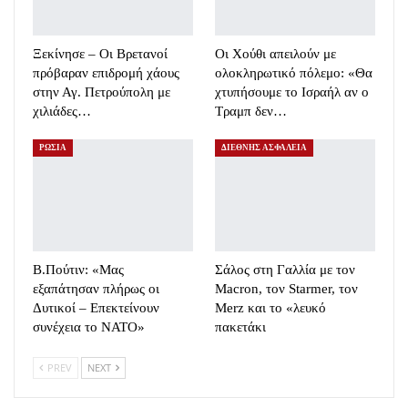
Ξεκίνησε – Οι Βρετανοί
Οι Χούθι απειλούν με
πρόβαραν επιδρομή χάους
ολοκληρωτικό πόλεμο: «Θα
στην Αγ. Πετρούπολη με
χτυπήσουμε το Ισραήλ αν ο
χιλιάδες…
Τραμπ δεν…
ΡΩΣΙΑ
ΔΙΕΘΝΗΣ ΑΣΦΑΛΕΙΑ
Β.Πούτιν: «Μας
Σάλος στη Γαλλία με τον
εξαπάτησαν πλήρως οι
Macron, τον Starmer, τον
Δυτικοί – Επεκτείνουν
Merz και το «λευκό
συνέχεια το ΝΑΤΟ»
πακετάκι
PREV
NEXT