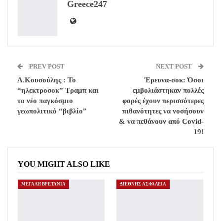
Greece247
Email
PREV POST
NEXT POST
Λ.Κουσούλης : Το
Έρευνα-σοκ: Όσοι
“ηλεκτροσοκ” Τραμπ και
εμβολιάστηκαν πολλές
το νέο παγκόσμιο
φορές έχουν περισσότερες
γεωπολιτικό “βιβλίο”
πιθανότητες να νοσήσουν
& να πεθάνουν από Covid-
19!
YOU MIGHT ALSO LIKE
ΜΕΓΑΛΗ ΒΡΕΤΑΝΙΑ
ΔΙΕΘΝΗΣ ΑΣΦΑΛΕΙΑ