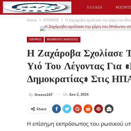
ΕΛΛΑΔΑ
ΚΟΣΜΟ
Home
ΑΠΟΨΕΙΣ
Η Ζαχάροβα σχολίασε την χάρη του Μπάι
ΥΓΕΙΑ
ΑΘΛΗΤΙΚΑ
ΑΠΟΨΕΙΣ
ΗΝΩΜΕΝΕΣ ΠΟΛΙΤΕΙΕΣ
Η Ζαχάροβα Σχολίασε 
Υιό Του Λέγοντας Για 
Δημοκρατίας» Στις ΗΠ
On
Δεκ 2, 2024
By
Greece247
Share
Η επίσημη εκπρόσωπος του ρωσικού υ