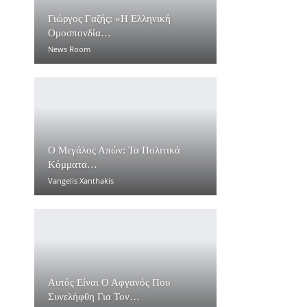
Γιώργος Γαζής: «Η Ελληνική
Ομοσπονδία…
News Room
Ο Μεγάλος Απών: Τα Πολιτικά
Κόμματα…
Vangelis Xanthakis
Αυτός Είναι Ο Αφγανός Που
Συνελήφθη Για Τον…