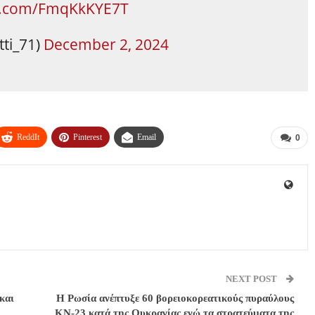
er.com/FmqKkKYE7T
tti_71)
December 2, 2024
ReddIt
Pinterest
Email
0
NEXT POST
και
Η Ρωσία ανέπτυξε 60 βορειοκορεατικούς πυραύλους
KN-23 κατά της Ουκρανίας ενώ τα στρατεύματα της