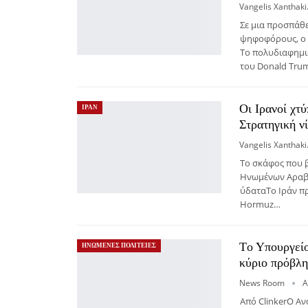
Vang
Σε μια προσπάθε
ψηφοφόρους, ο T
Το πολυδιαφημι
του Donald Trum
Οι Ιρανοί χτ
ΙΡΑΝ
Στρατηγική ν
Vang
Το σκάφος που 
Ηνωμένων Αραβι
ύδαταΤο Ιράν π
Hormuz…
Tο Υπουργείο
ΗΝΩΜΕΝΕΣ ΠΟΛΙΤΕΙΕΣ
κύριο πρόβλη
News Room
Α
Από ClinkerΟ Α