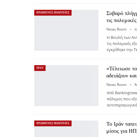
Σοβαρό πλήγμ
ΗΝΩΜΕΝΕΣ ΠΟΛΙΤΕΙΕΣ
τις πολεμικέ
News Room
Ι
Η Βουλή των Αν
τις πολεμικές ε
εγκρίθηκε την Τ
«Τέλειωσε το
ΙΡΑΝ
αδειάζουν κα
News Room
Μ
Από Βankingnew
πόλεμος που εξα
αντιπαραγωγικό
Το Ιράν ταπε
ΗΝΩΜΕΝΕΣ ΠΟΛΙΤΕΙΕΣ
μίσος για Η