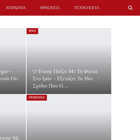
ΚΟΙΝΩΝΙΑ
ΘΡΗΣΚΕΙΑ
ΤΕΧΝΟΛΟΓΙΑ
ΙΡΑΝ
ημα –
Ο Trump Παίζει Με Τη Φωτιά
ιούν Ότι
Στο Ιράν – Εξετάζει Το Ίδιο
Σχέδιο Που Ο…
ΟΥΚΡΑΝΙΑ
Trump Με