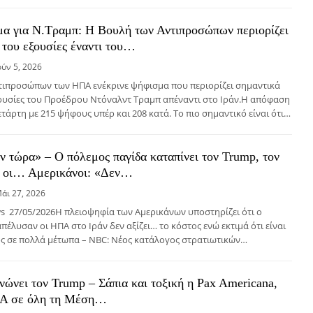
α για N.Τραμπ: Η Βουλή των Αντιπροσώπων περιορίζει
ς του εξουσίες έναντι του…
ούν 5, 2026
τιπροσώπων των ΗΠΑ ενέκρινε ψήφισμα που περιορίζει σημαντικά
ξουσίες του Προέδρου Ντόναλντ Τραμπ απέναντι στο Ιράν.Η απόφαση
ετάρτη με 215 ψήφους υπέρ και 208 κατά. Το πιο σημαντικό είναι ότι…
ν τώρα» – Ο πόλεμος παγίδα καταπίνει τον Trump, τον
ι οι… Αμερικάνοι: «Δεν…
άι 27, 2026
s 27/05/2026Η πλειοψηφία των Αμερικάνων υποστηρίζει ότι ο
πέλυσαν οι ΗΠΑ στο Ιράν δεν αξίζει… το κόστος ενώ εκτιμά ότι είναι
ς σε πολλά μέτωπα – ΝBC: Νέος κατάλογος στρατιωτικών…
ινώνει τον Trump – Σάπια και τοξική η Pax Americana,
ΠΑ σε όλη τη Μέση…