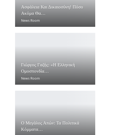
Ασφάλεια Και Δικαιοσύνη! Πόσο
Ακόμα Θα…
News Room
Γιώργος Γαζής: «Η Ελληνική
Ομοσπονδία…
News Room
Ο Μεγάλος Απών: Τα Πολιτικά
Κόμματα…