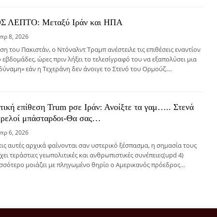
 ΛΕΠΤΟ: Mεταξύ Ιράν και ΗΠΑ
πρ 8, 2026
η του Πακιστάν, ο Ντόναλντ Τραμπ ανέστειλε τις επιθέσεις εναντίον
ο εβδομάδες, ώρες πριν λήξει το τελεσίγραφό του να εξαπολύσει μια
ύναμη» εάν η Τεχεράνη δεν άνοιγε το Στενό του Ορμούζ.…
τική επίθεση Trum pσε Ιράν: Ανοίξτε τα γαμ….. Στενά
τρελοί μπάσταρδοι-Θα σας…
πρ 6, 2026
εις αυτές αρχικά φαίνονται σαν υστερικό ξέσπασμα, η σημασία τους
έχει τεράστιες γεωπολιτικές και ανθρωπιστικές συνέπειες(upd 4)
ισσότερο μοιάζει με πληγωμένο θηρίο ο Αμερικανός πρόεδρος…