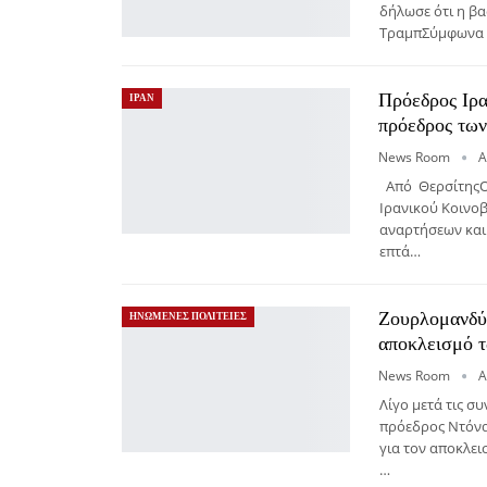
δήλωσε ότι η β
ΤραμπΣύμφωνα μ
Πρόεδρος Ιρα
ΙΡΑΝ
πρόεδρος τω
News Room
Α
Από ΘερσίτηςΟ
Ιρανικού Κοινο
αναρτήσεων και 
επτά…
Ζουρλομανδύ
ΗΝΩΜΕΝΕΣ ΠΟΛΙΤΕΙΕΣ
αποκλεισμό 
News Room
Α
Λίγο μετά τις σ
πρόεδρος Ντόνα
για τον αποκλει
…