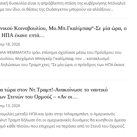
ασική δυσκολία είναι η απρόβλεπτη στάση της κυβέρνησης Ντόναλντ
ε τον ίδιο, οι θέσεις της Ουάσιγκτον μπορούν να αλλάξουν…
νικού Κοινοβουλίου, Μο.Μπ.Γκαλίμπαφ“-Σε μία ώρα, ο
ν ΗΠΑ έκανε επτά…
πρ 18, 2026
ΛΑ ΨΕΜΜΑΤΑΤο Ιράν, επίσημα σχολίασε μέσω του Πρόεδρου του
βουλίου, Μοχάμεντ Μπαγκέρ Γκαλίμπαφ, τον … κατακλυσμό
δηλώσεων του Τραμπ χτες: “Σε μία ώρα, ο πρόεδρος των ΗΠΑ έκανε
α τώρα στον Ντ.Τραμπ!-Ανακοίνωσε το ναυτικό
των Στενών του Ορμούζ – «Αν οι…
πρ 13, 2026
υνομιλίες μεταξύ ΗΠΑ και Ιράν στην Ισλαμαμπάντ, ο Αμερικανός
λντ Τραμπ δήλωσε ότι οι αμερικανικές δυνάμεις θα κινηθούν άμεσα
σμό κάθε πλοίου που επιχειρεί να περάσει από το Στενό του Ορμούζ.