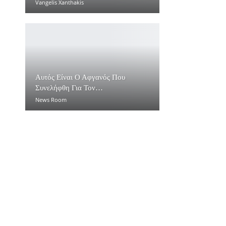
Vangelis Xanthakis
Αυτός Είναι Ο Αφγανός Που
Συνελήφθη Για Τον…
News Room