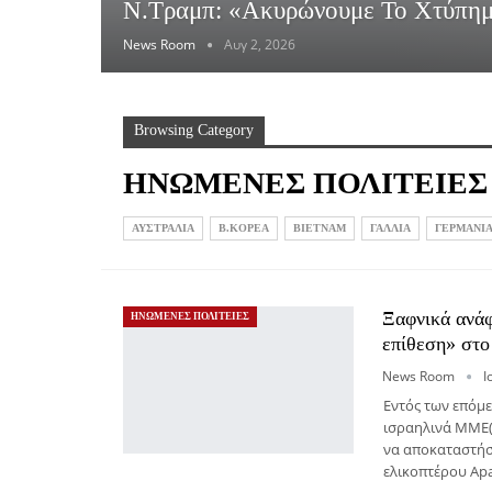
Ν.Τραμπ: «Ακυρώνουμε Το Χτύπημ
News Room
Αυγ 2, 2026
Browsing Category
ΗΝΩΜΕΝΕΣ ΠΟΛΙΤΕΙΕΣ
ΑΥΣΤΡΑΛΙΑ
Β.ΚΟΡΕΑ
ΒΙΕΤΝΑΜ
ΓΑΛΛΙΑ
ΓΕΡΜΑΝΙ
Ξαφνικά ανάφ
ΗΝΩΜΕΝΕΣ ΠΟΛΙΤΕΙΕΣ
επίθεση» στ
News Room
Ι
Εντός των επόμ
ισραηλινά ΜΜΕ(u
να αποκαταστήσο
ελικοπτέρου Ap