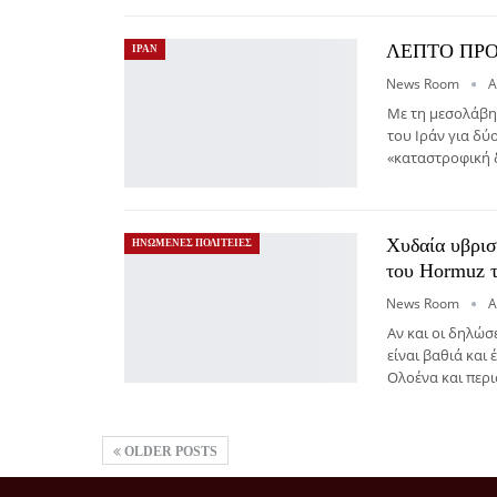
ΛΕΠΤΟ ΠΡΟΣ
ΙΡΑΝ
News Room
Α
Με τη μεσολάβησ
του Ιράν για δύ
«καταστροφική δ
Χυδαία υβρισ
ΗΝΩΜΕΝΕΣ ΠΟΛΙΤΕΙΕΣ
του Hormuz 
News Room
Α
Αν και οι δηλώσ
είναι βαθιά και 
Ολοένα και περ
OLDER POSTS