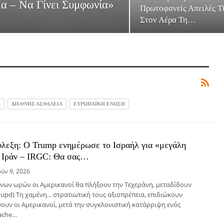
α – Να Γίνει Συμφωνία»
Πρωτοφανείς Απειλές Τ
Στον Αέρα Τη…
Α
ΔΙΕΘΝΗΣ ΑΣΦΑΛΕΙΑ
ΕΥΡΩΠΑΪΚΗ ΕΝΩΣΗ
λεξη: Ο Trump ενημέρωσε το Ισραήλ για «μεγάλη
ο Ιράν – IRGC: Θα σας…
ούν 9, 2026
ενων ωρών οι Αμερικανοί θα πλήξουν την Τεχεράνη, μεταδίδουν
pd) Τη χαμένη... στρατιωτική τους αξιοπρέπεια, επιδιώκουν
υν οι Αμερικανοί, μετά την συγκλονιστική κατάρριψη ενός
ache…