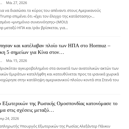
elis Xanthakis
Μάι 27, 2026
ια να διασώσει το κύρος του απέναντι στους Αμερικανούς
rump επιμένει ότι «έχει τον έλεγχο της κατάστασης»…
σμένο «μνημόνιο συνεννόησης» (MOU)
p μεταξύ ΗΠΑ και Ιράν βρίσκεται, για…
ύπησαν και κατέλαβαν πλοίο των ΗΠΑ στο Hormuz –
ίκη 5 σημείων για Κίνα στον…
elis Xanthakis
Μάι 15, 2026
βρισκόταν αγκυροβολημένο στα ανοικτά των ανατολικών ακτών των
κών Εμιράτων κατελήφθη και κατευθύνεται προς τα ιρανικά χωρικά
ροχώρησε στην κατάληψη αμερικανικού πλοίου κοντά στα Στενά του
 Εξωτερικών της Ρωσικής Ομοσπονδίας κατονόμασε το
μα στις σχέσεις μεταξύ…
πρ 24, 2026
ναπληρωτής Υπουργός Εξωτερικών της Ρωσίας Αλεξάντερ Πάνκιν