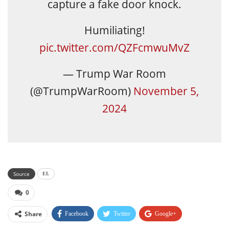
capture a fake door knock.
Humiliating!
pic.twitter.com/QZFcmwuMvZ
— Trump War Room
(@TrumpWarRoom)
November 5,
2024
Source
EL
0
Share
Facebook
Twitter
Google+