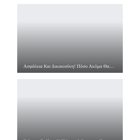
Ασφάλεια Και Δικαιοσύνη! Πόσο Ακόμα Θα…