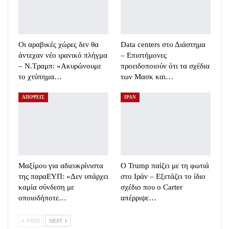
Οι αραβικές χώρες δεν θα
Data centers στο Διάστημα
άντεχαν νέο ιρανικό πλήγμα
– Επιστήμονες
– Ν.Τραμπ: «Ακυρώνουμε
προειδοποιούν ότι τα σχέδια
το χτύπημα…
των Μασκ και…
ΑΠΟΨΕΙΣ
ΙΡΑΝ
Μαξίμου για αδιευκρίνιστα
Ο Trump παίζει με τη φωτιά
της παραΕΥΠ: «Δεν υπάρχει
στο Ιράν – Εξετάζει το ίδιο
καμία σύνδεση με
σχέδιο που ο Carter
οποιοδήποτε…
απέρριψε…
PREV
NEXT