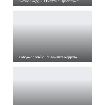
Γιώργος Γαζής: «Η Ελληνική Ομοσπονδία…
Ο Μεγάλος Απών: Τα Πολιτικά Κόμματα…