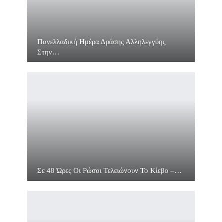
Πανελλαδική Ημέρα Δράσης Αλληλεγγύης
Στην…
Σε 48 Ώρες Οι Ρώσοι Τελειώνουν Το Κίεβο –…