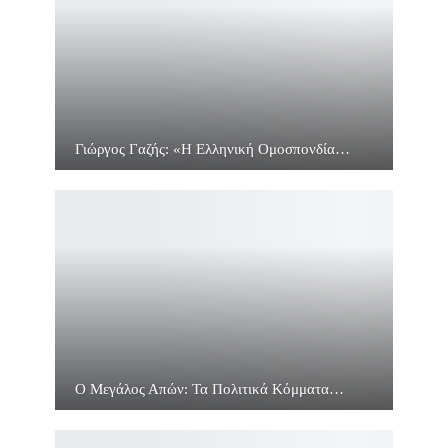
Γιώργος Γαζής: «Η Ελληνική Ομοσπονδία…
Ο Μεγάλος Απών: Τα Πολιτικά Κόμματα…