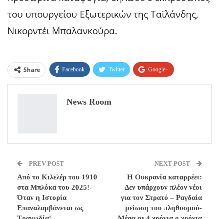
του υπουργείου Εξωτερικών της Ταϊλάνδης,
Νικορντέι Μπαλανκούρα.
Share
Facebook
Twitter
Google+
ReddIt
WhatsApp
Pinterest
News Room
Email
PREV POST
NEXT POST
Από το Κιλελέρ του 1910
Η Ουκρανία καταρρέει:
στα Μπλόκα του 2025!-
Δεν υπάρχουν πλέον νέοι
Όταν η Ιστορία
για τον Στρατό – Ραγδαία
Επαναλαμβάνεται ως
μείωση του πληθυσμού-
Τραγωδία!
Μέσα σε 4 χρόνια ο χρόνια