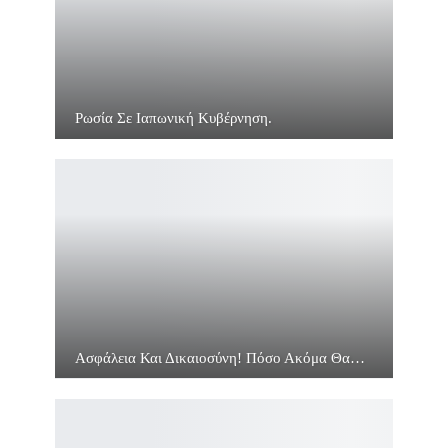
Ρωσία Σε Ιαπωνική Κυβέρνηση.
Ασφάλεια Και Δικαιοσύνη! Πόσο Ακόμα Θα…