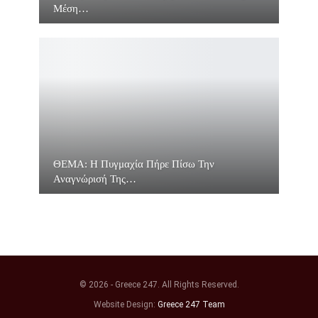
Μέση…
ΘΕΜΑ: Η Πυγμαχία Πήρε Πίσω Την
Αναγνώρισή Της…
© 2026 - Greece 247. All Rights Reserved.
Website Design:
Greece 247 Team