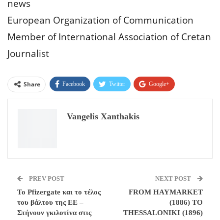
news
European Organization of Communication
Member of International Association of Cretan
Journalist
Share
Facebook
Twitter
Google+
ReddIt
WhatsApp
Pinterest
Vangelis Xanthakis
Email
PREV POST
NEXT POST
To Pfizergate και το τέλος
FROM HAYMARKET
του βάλτου της ΕΕ –
(1886) TO
Στήνουν γκιλοτίνα στις
THESSALONIKI (1896)