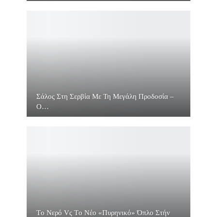
Σάλος Στη Σερβία Με Τη Μεγάλη Προδοσία –
O…
Τo Νερό Vς Τo Νέο «πυρηνικό» Όπλο Στήν