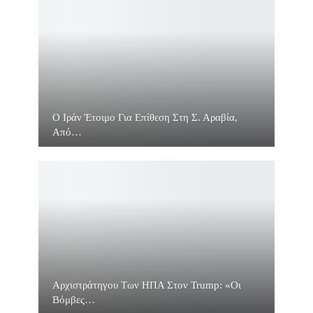
O Ιράν Έτοιμο Για Επίθεση Στη Σ. Αραβία,
Από…
Αρχιστράτηγου Των ΗΠΑ Στον Trump: «Οι
Βόμβες…