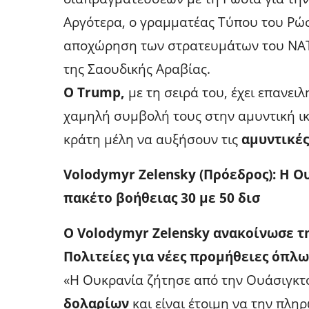
Αργότερα, ο γραμματέας Τύπου του Ρώσ
αποχώρηση των στρατευμάτων του ΝΑΤΟ
της Σαουδικής Αραβίας.
Ο Trump,
με τη σειρά του, έχει επανειλ
χαμηλή συμβολή τους στην αμυντική ι
κράτη μέλη να αυξήσουν τις
αμυντικές
Volodymyr Zelensky (Πρόεδρος): Η Ο
πακέτο βοήθειας 30 με 50 δισ
Ο Volodymyr Zelensky ανακοίνωσε τ
Πολιτείες για νέες προμήθειες όπλω
«Η Ουκρανία ζήτησε από την Ουάσιγκτ
δολαρίων
και είναι έτοιμη να την πληρ