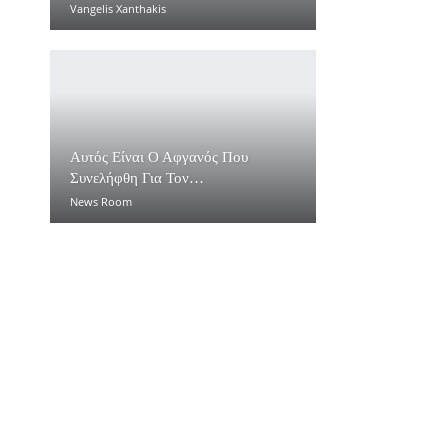
Vangelis Xanthakis
Αυτός Είναι Ο Αφγανός Που
Συνελήφθη Για Τον…
News Room