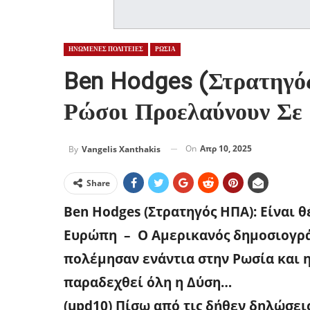
ΗΝΩΜΕΝΕΣ ΠΟΛΙΤΕΙΕΣ
ΡΩΣΙΑ
Ben Hodges (Στρατηγό
Ρώσοι Προελαύνουν Σε
On
Απρ 10, 2025
By
Vangelis Xanthakis
Share
Ben Hodges (Στρατηγός ΗΠΑ): Είναι 
Ευρώπη – Ο Αμερικανός δημοσιογρά
πολέμησαν ενάντια στην Ρωσία και 
παραδεχθεί όλη η Δύση…
(upd10) Πίσω από τις δήθεν δηλώσει