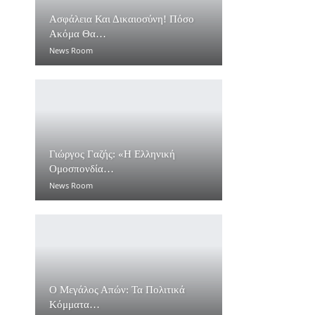
Ασφάλεια Και Δικαιοσύνη! Πόσο
Ακόμα Θα…
News Room
Γιώργος Γαζής: «Η Ελληνική
Ομοσπονδία…
News Room
Ο Μεγάλος Απών: Τα Πολιτικά
Κόμματα…