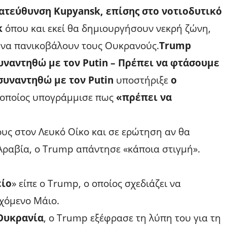
ατεύθυνση Kupyansk, επίσης στο νοτιοδυτικό
k
όπου και εκεί θα δημιουργήσουν νεκρή ζώνη,
ν να πανικοβάλουν τους Ουκρανούς.
Trump
υναντηθώ με τον Putin – Πρέπει να φτάσουμε
συναντηθώ με τον Putin
υποστήριξε
ο
ο οποίος υπογράμμισε πως
«πρέπει να
υς στον Λευκό Οίκο και σε ερώτηση αν θα
 Αραβία, ο Trump απάντησε «κάποια στιγμή».
είο
» είπε ο Trump, ο οποίος σχεδιάζει να
ρχόμενο Μάιο.
Ουκρανία
, ο Trump εξέφρασε τη λύπη του για τη