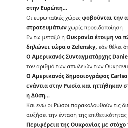
στην Ευρώπη…
Οι ευρωπαϊκές χώρες
φοβούνται την 
στρατευμάτων
χωρίς προειδοποίηση
Εν τω μεταξύ η
Ουκρανία έτοιμη να π
δηλώνει τώρα ο Zelensky,
εάν θέλει 
Ο Αμερικανός Συνταγματάρχης Daniel
τον αριθμό των απωλειών των Ουκραν
Ο Αμερικανός δημοσιογράφος Carls
ενάντια στην Ρωσία και ηττήθηκαν 
η Δύση…
Και ενώ οι Ρώσοι παρακολουθούν τις δι
αυξήσει την ένταση της επιθετικότητα
Περιφέρεια της Ουκρανίας με στόχο