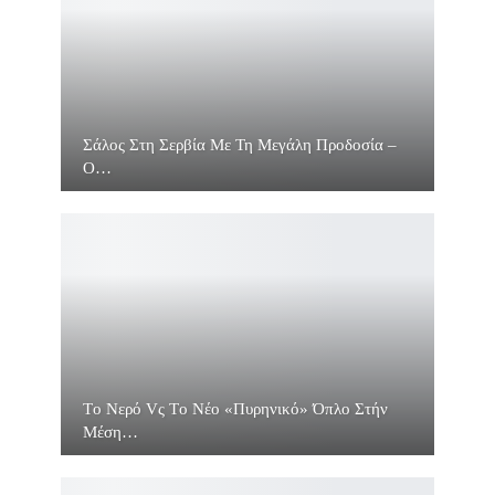
Σάλος Στη Σερβία Με Τη Μεγάλη Προδοσία –
O…
Τo Νερό Vς Τo Νέο «πυρηνικό» Όπλο Στήν
Μέση…