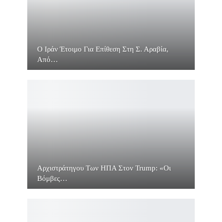
O Ιράν Έτοιμο Για Επίθεση Στη Σ. Αραβία,
Από…
Αρχιστράτηγου Των ΗΠΑ Στον Trump: «Οι
Βόμβες…