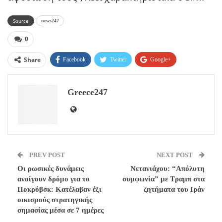
Source
news247
0
Share
Facebook
Twitter
Google+
ReddIt
WhatsApp
Pinterest
Greece247
Email
PREV POST
NEXT POST
Οι ρωσικές δυνάμεις
Νετανιάχου: “Απόλυτη
ανοίγουν δρόμο για το
συμφωνία” με Τραμπ στα
Ποκρόβσκ: Κατέλαβαν έξι
ζητήματα του Ιράν
οικισμούς στρατηγικής
σημασίας μέσα σε 7 ημέρες