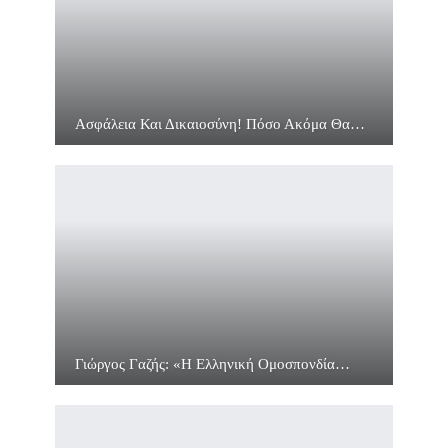
Ασφάλεια Και Δικαιοσύνη! Πόσο Ακόμα Θα…
Γιώργος Γαζής: «Η Ελληνική Ομοσπονδία…