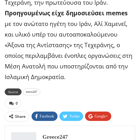
Τεχεράνη, την πρωτεύουσα του Ιράν.
Προηγουμένως είχε δημοσιεύσει memes
με τον ανώτατο ηγέτη του Ιράν, Αλί Χαμενεΐ,
και υλικό υπέρ του αυτοαποκαλούμενου
«Άξονα της Αντίστασης» της Τεχεράνης, ο
οποίος περιλαμβάνει ένοπλες οργανώσεις στη
Μέση Ανατολή που υποστηρίζονται από την
Ισλαμική Δημοκρατία.
Source
news247
0
Share
Facebook
Twitter
Google+
ReddIt
WhatsApp
Pinterest
Greece247
Email