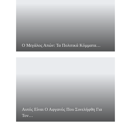
Ο Μεγάλος Απών: Τα Πολιτικά Κόμματα…
Αυτός Είναι Ο Αφγανός Που Συνελήφθη Για
Τον…