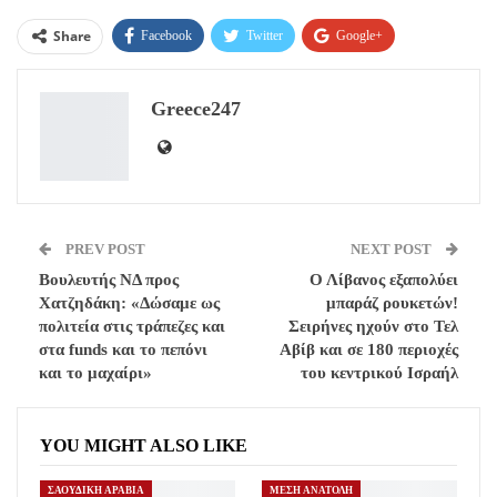
Share
Facebook
Twitter
Google+
ReddIt
WhatsApp
Pinterest
Greece247
Email
PREV POST
NEXT POST
Βουλευτής ΝΔ προς
Ο Λίβανος εξαπολύει
Χατζηδάκη: «Δώσαμε ως
μπαράζ ρουκετών!
πολιτεία στις τράπεζες και
Σειρήνες ηχούν στο Τελ
στα funds και το πεπόνι
Αβίβ και σε 180 περιοχές
και το μαχαίρι»
του κεντρικού Ισραήλ
YOU MIGHT ALSO LIKE
ΣΑΟΥΔΙΚΗ ΑΡΑΒΙΑ
ΜΕΣΗ ΑΝΑΤΟΛΗ