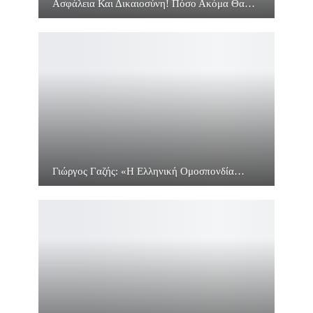
Ασφάλεια Και Δικαιοσύνη! Πόσο Ακόμα Θα…
Γιώργος Γαζής: «Η Ελληνική Ομοσπονδία…