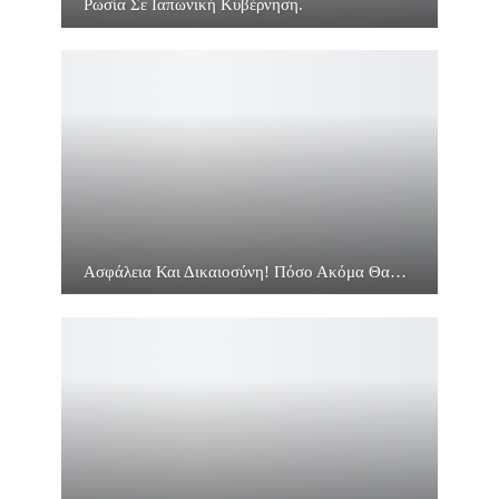
Ρωσία Σε Ιαπωνική Κυβέρνηση.
Ασφάλεια Και Δικαιοσύνη! Πόσο Ακόμα Θα…