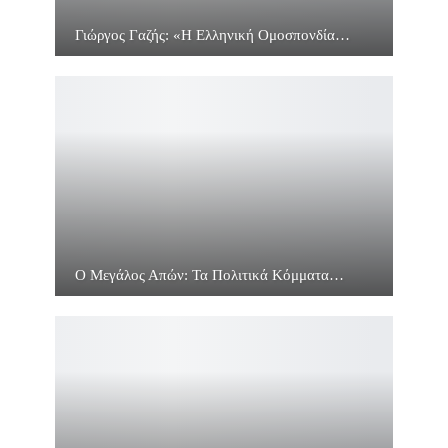
Γιώργος Γαζής: «Η Ελληνική Ομοσπονδία…
Ο Μεγάλος Απών: Τα Πολιτικά Κόμματα…