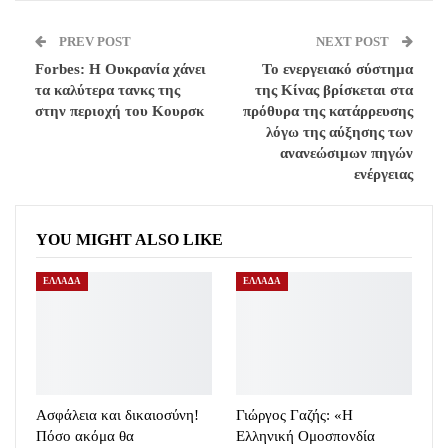
PREV POST
NEXT POST
Forbes: Η Ουκρανία χάνει
Το ενεργειακό σύστημα
τα καλύτερα τανκς της
της Κίνας βρίσκεται στα
στην περιοχή του Κουρσκ
πρόθυρα της κατάρρευσης
λόγω της αύξησης των
ανανεώσιμων πηγών
ενέργειας
YOU MIGHT ALSO LIKE
ΕΛΛΑΔΑ
ΕΛΛΑΔΑ
Ασφάλεια και δικαιοσύνη!
Γιώργος Γαζής: «Η
Πόσο ακόμα θα
Ελληνική Ομοσπονδία