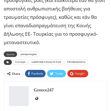
προσφυγικές ροές (και ειδικότερα εάν θα γίνει
αποστολή ανθρωπιστικής βοήθειας για
τραυματίες πρόσφυγες), καθώς και εάν θα
γίνει επαναδιαπραγμάτευση της Κοινής
Δήλωσης ΕΕ- Τουρκίας για το προσφυγικό-
μεταναστευτικό.
Source
pentapostagma
ΕΛΛΑΔΑ
ΛΑΘΡΟΜΕΤΑΝΑΣΤΕΥΣΗ
ΤΡΟΜΟΚΡΑΤΙΑ
Share
Facebook
Twitter
Google+
ReddIt
WhatsApp
Pinterest
Greece247
Email