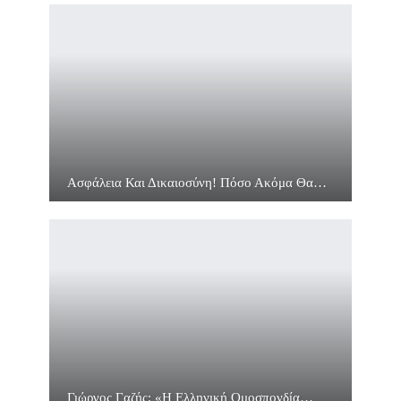
Ασφάλεια Και Δικαιοσύνη! Πόσο Ακόμα Θα…
Γιώργος Γαζής: «Η Ελληνική Ομοσπονδία…