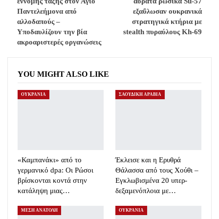
έννομης τάξης στον Άγιο
αόρατα ρωσικά Su-57
Παντελεήμονα από
εξαΰλωσαν ουκρανικά
αλλοδαπούς –
στρατηγικά κτήρια με
Υποδαυλίζουν την βία
stealth πυραύλους Kh-69
ακροαριστερές οργανώσεις
YOU MIGHT ALSO LIKE
ΟΥΚΡΑΝΙΑ
ΣΑΟΥΔΙΚΗ ΑΡΑΒΙΑ
«Καμπανάκι» από το
Έκλεισε και η Ερυθρά
γερμανικό dpa: Οι Ρώσοι
Θάλασσα από τους Χούθι –
βρίσκονται κοντά στην
Εγκλωβισμένα 20 υπερ-
κατάληψη μιας…
δεξαμενόπλοια με…
ΜΕΣΗ ΑΝΑΤΟΛΗ
ΟΥΚΡΑΝΙΑ