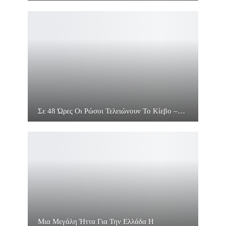
Σε 48 Ώρες Οι Ρώσοι Τελειώνουν Το Κίεβο –…
Μια Μεγάλη Ήττα Για Την Ελλάδα Η