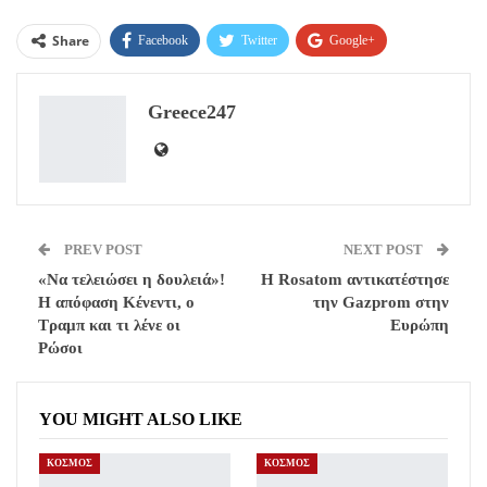
Share
Facebook
Twitter
Google+
ReddIt
WhatsApp
Pinterest
Greece247
Email
PREV POST
NEXT POST
«Να τελειώσει η δουλειά»!
Η Rosatom αντικατέστησε
Η απόφαση Κένεντι, ο
την Gazprom στην
Τραμπ και τι λένε οι
Ευρώπη
Ρώσοι
YOU MIGHT ALSO LIKE
ΚΟΣΜΟΣ
ΚΟΣΜΟΣ