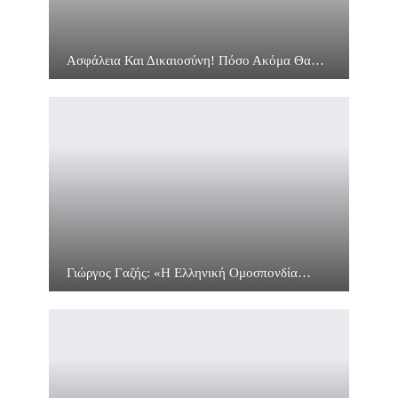
Ασφάλεια Και Δικαιοσύνη! Πόσο Ακόμα Θα…
Γιώργος Γαζής: «Η Ελληνική Ομοσπονδία…