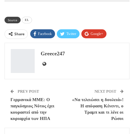
Source
EL
Share
Facebook
Twitter
Google+
ReddIt
WhatsApp
Pinterest
Greece247
Email
PREV POST
NEXT POST
Γερμανικά ΜΜΕ: Ο
«Να τελειώσει η δουλειά»!
παγκόσμιος Νότος έχει
Η απόφαση Κένεντι, ο
κουραστεί από την
Τραμπ και τι λένε οι
κυριαρχία των ΗΠΑ
Ρώσοι