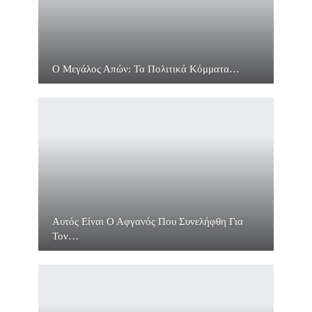
Ο Μεγάλος Απών: Τα Πολιτικά Κόμματα…
Αυτός Είναι Ο Αφγανός Που Συνελήφθη Για
Τον…