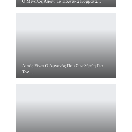
Ο Μεγάλος Απών: Τα Πολιτικά Κόμματα…
Αυτός Είναι Ο Αφγανός Που Συνελήφθη Για
Τον…