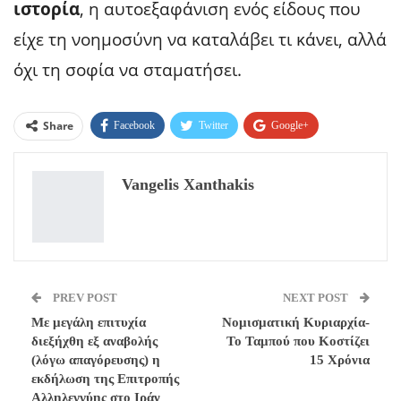
ιστορία
, η αυτοεξαφάνιση ενός είδους που
είχε τη νοημοσύνη να καταλάβει τι κάνει, αλλά
όχι τη σοφία να σταματήσει.
Share
Facebook
Twitter
Google+
ReddIt
WhatsApp
Pinterest
Vangelis Xanthakis
Email
PREV POST
NEXT POST
Με μεγάλη επιτυχία
Νομισματική Κυριαρχία-
διεξήχθη εξ αναβολής
Το Ταμπού που Κοστίζει
(λόγω απαγόρευσης) η
15 Χρόνια
εκδήλωση της Επιτροπής
Αλληλεγγύης στο Ιράν