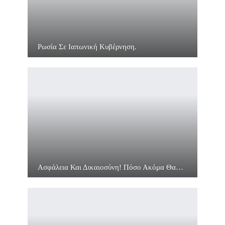
Ρωσία Σε Ιαπωνική Κυβέρνηση.
Ασφάλεια Και Δικαιοσύνη! Πόσο Ακόμα Θα…