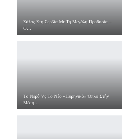
Σάλος Στη Σερβία Με Τη Μεγάλη Προδοσία –
O…
Τo Νερό Vς Τo Νέο «πυρηνικό» Όπλο Στήν
Μέση…