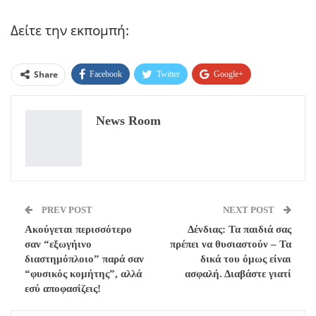
Δείτε την εκπομπή:
Share
Facebook
Twitter
Google+
ReddIt
WhatsApp
Pinterest
News Room
Email
PREV POST
NEXT POST
Ακούγεται περισσότερο
Δένδιας: Τα παιδιά σας
σαν “εξωγήινο
πρέπει να θυσιαστούν – Τα
διαστημόπλοιο” παρά σαν
δικά του όμως είναι
“φυσικός κομήτης”, αλλά
ασφαλή. Διαβάστε γιατί
εσύ αποφασίζεις!