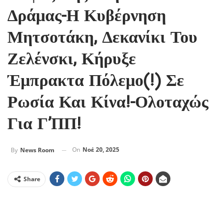
Δράμας-Η Κυβέρνηση
Μητσοτάκη, Δεκανίκι Του
Ζελένσκι, Κήρυξε
Έμπρακτα Πόλεμο(!) Σε
Ρωσία Και Κίνα!-Ολοταχώς
Για Γ’ΠΠ!
On
Νοέ 20, 2025
By
News Room
Share