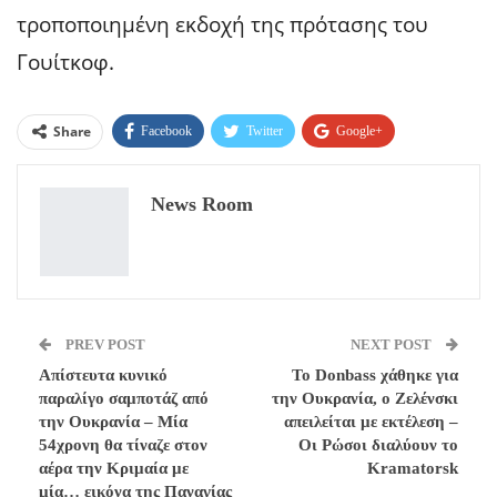
τροποποιημένη εκδοχή της πρότασης του
Γουίτκοφ.
Share
Facebook
Twitter
Google+
ReddIt
WhatsApp
Pinterest
News Room
Email
PREV POST
NEXT POST
Απίστευτα κυνικό
Το Donbass χάθηκε για
παραλίγο σαμποτάζ από
την Ουκρανία, ο Ζελένσκι
την Ουκρανία – Μία
απειλείται με εκτέλεση –
54χρονη θα τίναζε στον
Οι Ρώσοι διαλύουν το
αέρα την Κριμαία με
Kramatorsk
μία… εικόνα της Παναγίας