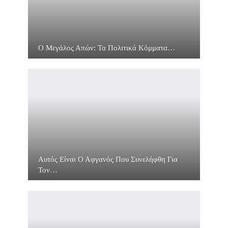
Ο Μεγάλος Απών: Τα Πολιτικά Κόμματα…
Αυτός Είναι Ο Αφγανός Που Συνελήφθη Για
Τον…