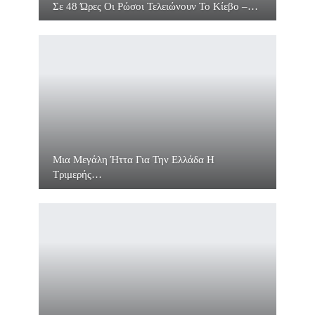
Σε 48 Ώρες Οι Ρώσοι Τελειώνουν Το Κίεβο –…
Μια Μεγάλη Ήττα Για Την Ελλάδα Η
Τριμερής…