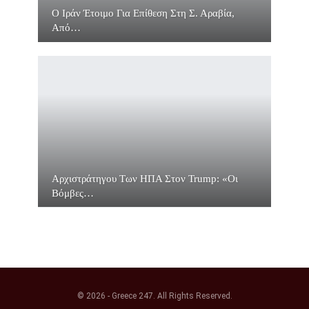
O Ιράν Έτοιμο Για Επίθεση Στη Σ. Αραβία,
Από…
Αρχιστράτηγου Των ΗΠΑ Στον Trump: «Οι
Βόμβες…
© 2026 - Greece 247. All Rights Reserved.