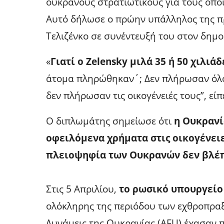
ουκρανούς στρατιωτικούς για τους οπ
Αυτό δήλωσε ο πρώην υπάλληλος της πρ
Τελιζένκο σε συνέντευξή του στον δημο
«
Γιατί ο Zelensky μιλά 35 ή 50 χιλιάδ
άτομα πληρώθηκαν΄; Δεν πλήρωσαν όλο
δεν πλήρωσαν τις οικογένειές τους”, είπ
Ο διπλωμάτης σημείωσε ότι
η Ουκρανί
οφειλόμενα χρήματα στις οικογένει
πλειοψηφία των Ουκρανών δεν βλέπ
Στις 5 Απριλίου,
το ρωσικό υπουργείο
ολόκληρης της περιόδου των εχθροπρα
Δυνάμεις της Ουκρανίας (AFU) έχασαν π