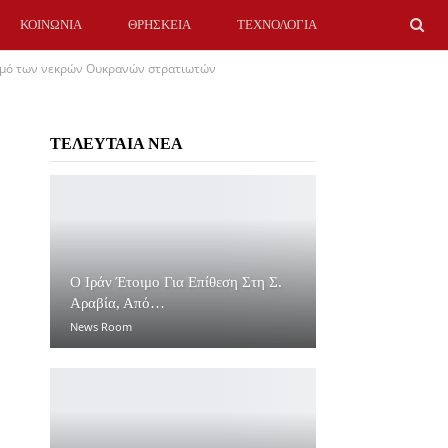
ΚΟΙΝΩΝΙΑ
ΘΡΗΣΚΕΙΑ
ΤΕΧΝΟΛΟΓΙΑ
ιθμό των νεκρών Ουκρανών στρατιωτών
ΤΕΛΕΥΤΑΙΑ ΝΕΑ
O Ιράν Έτοιμο Για Επίθεση Στη Σ.
Αραβία, Από…
News Room