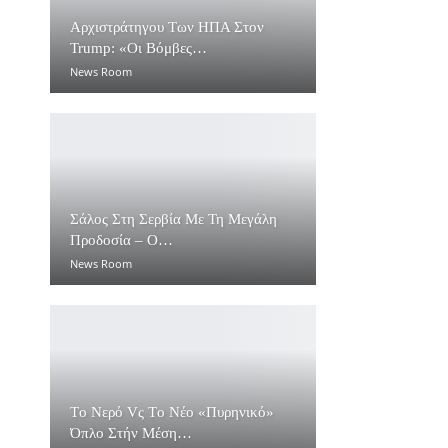
Αρχιστράτηγου Των ΗΠΑ Στον
Trump: «Οι Βόμβες…
News Room
Σάλος Στη Σερβία Με Τη Μεγάλη
Προδοσία – O…
News Room
Τo Νερό Vς Τo Νέο «πυρηνικό»
Όπλο Στήν Μέση…