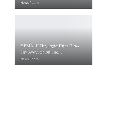
News Room
ΘΕΜΑ: Η Πυγμαχία Πήρε Πίσω
Την Αναγνώρισή Της…
News Room