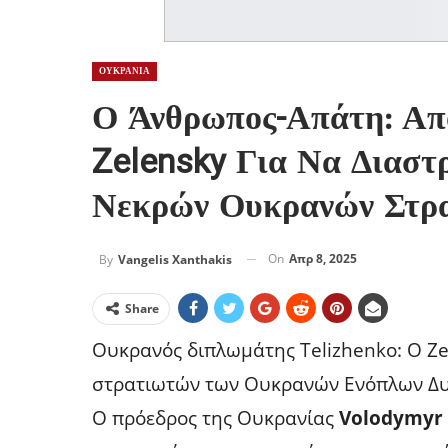
ΟΥΚΡΑΝΙΑ
Ο Άνθρωπος-Απάτη: Απ
Zelensky Για Να Διαστ
Νεκρών Ουκρανών Στρ
On
Απρ 8, 2025
By
Vangelis Xanthakis
Share
Ουκρανός διπλωμάτης Telizhenko: Ο Ze
στρατιωτών των Ουκρανών Ενόπλων Δ
Ο πρόεδρος της Ουκρανίας
Volodymyr 