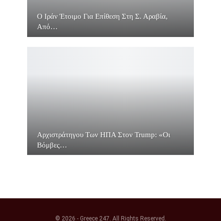
O Ιράν Έτοιμο Για Επίθεση Στη Σ. Αραβία,
Από…
Αρχιστράτηγου Των ΗΠΑ Στον Trump: «Οι
Βόμβες…
© 2026 - Greece 247. All Rights Reserved.