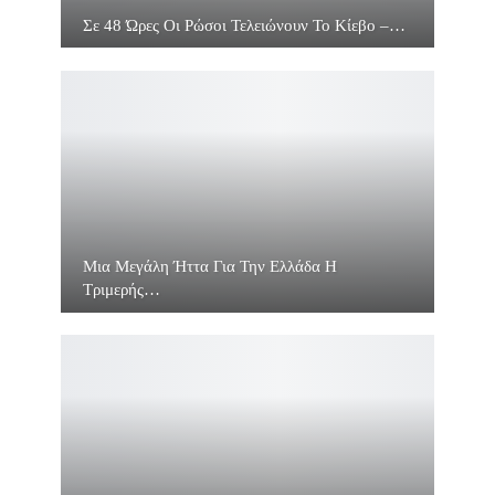
Σε 48 Ώρες Οι Ρώσοι Τελειώνουν Το Κίεβο –…
Μια Μεγάλη Ήττα Για Την Ελλάδα Η
Τριμερής…