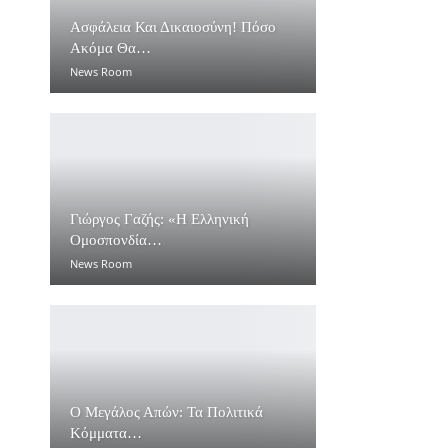
Ασφάλεια Και Δικαιοσύνη! Πόσο
Ακόμα Θα…
News Room
Γιώργος Γαζής: «Η Ελληνική
Ομοσπονδία…
News Room
Ο Μεγάλος Απών: Τα Πολιτικά
Κόμματα…