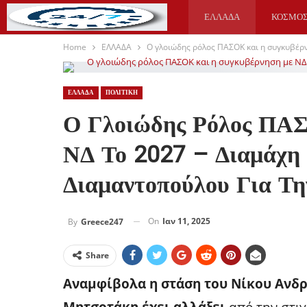
ΕΛΛΑΔΑ
ΚΟΣΜΟ
Home
ΕΛΛΑΔΑ
Ο γλοιώδης ρόλος ΠΑΣΟΚ και η συγκυβέρν
ΥΓΕΙΑ
ΑΘΛΗΤΙΚΑ
ΕΛΛΑΔΑ
ΠΟΛΙΤΙΚΗ
Ο Γλοιώδης Ρόλος ΠΑ
ΝΔ Το 2027 – Διαμάχη
Διαμαντοπούλου Για Τη
On
Ιαν 11, 2025
By
Greece247
Share
Aναμφίβολα η στάση του Νίκου Ανδρ
Μητσοτάκη έχει αλλάξει
από την στι