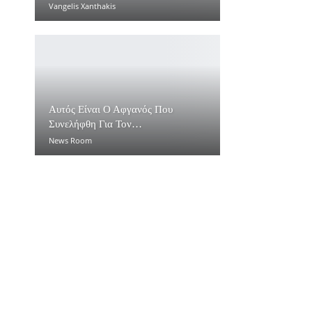
Vangelis Xanthakis
Αυτός Είναι Ο Αφγανός Που
Συνελήφθη Για Τον…
News Room