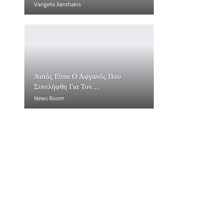
Vangelis Xanthakis
Αυτός Είναι Ο Αφγανός Που
Συνελήφθη Για Τον…
News Room