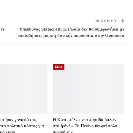
NEXT POST
ότε
Υπεύθυνος Statecraft: Η Ρωσία δεν θα συμφωνήσει με
οποιαδήποτε μορφή δυτικής παρουσίας στην Ουκρανία
ΚΙΝΑ
ο Ιράν γονατίζει τις
Η Κίνα στέλνει νέα παρτίδα όπλων
ο πολιτικό κόστος για
στο Ιράν! – Το Πεκίνο θεωρεί πολύ
εκδίκηση…
πιθανή την…