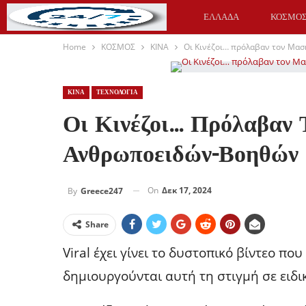
ΕΛΛΑΔΑ
ΚΟΣΜΟ
Home
ΚΟΣΜΟΣ
ΚΙΝΑ
Οι Κινέζοι… πρόλαβαν τον Μασ
ΥΓΕΙΑ
ΑΘΛΗΤΙΚΑ
ΚΙΝΑ
ΤΕΧΝΟΛΟΓΙΑ
Οι Κινέζοι… Πρόλαβαν 
Ανθρωποειδών-Βοηθών
On
Δεκ 17, 2024
By
Greece247
Share
Viral έχει γίνει το δυστοπικό βίντεο π
δημιουργούνται αυτή τη στιγμή σε ειδι