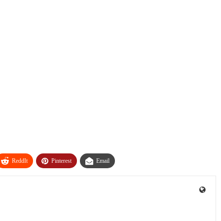
ReddIt
Pinterest
Email