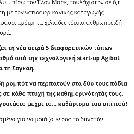
ολύ… πίσω τον Έλον Μασκ, τουλάχιστον σε ό,τι
ση με τον νοτιοαφρικανικής καταγωγής
υάσει αμέτρητα χιλιάδες τέτοια ανθρωποειδή
γορά.
ει τη νέα σειρά 5 διαφορετικών τύπων
θμό από την τεχνολογική start-up Agibot
α τη Σαγκάη.
ή ρομπότ να περπατούν στα δύο τους πόδια
 σε κάθε πτυχή της καθημερινότητάς τους.
γοστάσιο μέχρι το… καθάρισμα του σπιτιού!
σμένα για να μοιάζουν όσο το δυνατόν