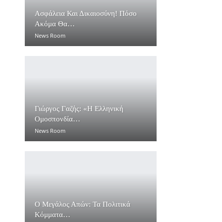
Ασφάλεια Και Δικαιοσύνη! Πόσο
Ακόμα Θα…
News Room
Γιώργος Γαζής: «Η Ελληνική
Ομοσπονδία…
News Room
Ο Μεγάλος Απών: Τα Πολιτικά
Κόμματα…