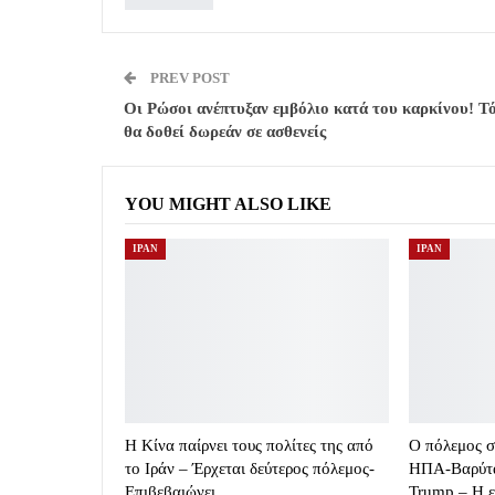
PREV POST
Οι Ρώσοι ανέπτυξαν εμβόλιο κατά του καρκίνου! Τ
θα δοθεί δωρεάν σε ασθενείς
YOU MIGHT ALSO LIKE
ΙΡΑΝ
ΙΡΑΝ
Η Κίνα παίρνει τους πολίτες της από
Ο πόλεμος στ
το Ιράν – Έρχεται δεύτερος πόλεμος-
ΗΠΑ-Βαρύτατ
Επιβεβαιώνει…
Trump – Η 