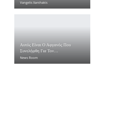
Vangelis Xanthakis
Αυτός Είναι Ο Αφγανός Που
Συνελήφθη Για Τον…
News Room