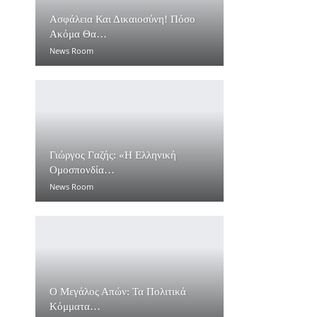
Ασφάλεια Και Δικαιοσύνη! Πόσο
Ακόμα Θα…
News Room
Γιώργος Γαζής: «Η Ελληνική
Ομοσπονδία…
News Room
Ο Μεγάλος Απών: Τα Πολιτικά
Κόμματα…