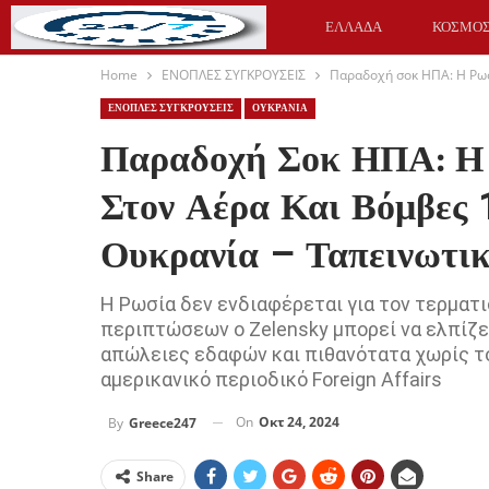
ΕΛΛΑΔΑ
ΚΟΣΜΟ
Home
ΕΝΟΠΛΕΣ ΣΥΓΚΡΟΥΣΕΙΣ
Παραδοχή σοκ ΗΠΑ: Η Ρωσί
ΥΓΕΙΑ
ΑΘΛΗΤΙΚΑ
ΕΝΟΠΛΕΣ ΣΥΓΚΡΟΥΣΕΙΣ
ΟΥΚΡΑΝΙΑ
Παραδοχή Σοκ ΗΠΑ: Η 
Στον Αέρα Και Βόμβες 
Ουκρανία – Ταπεινωτικ
Η Ρωσία δεν ενδιαφέρεται για τον τερματ
περιπτώσεων ο Zelensky μπορεί να ελπίζει 
απώλειες εδαφών και πιθανότατα χωρίς τον
αμερικανικό περιοδικό Foreign Affairs
On
Οκτ 24, 2024
By
Greece247
Share