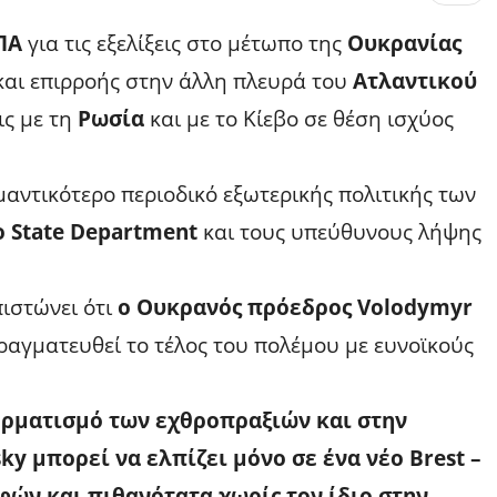
ΠΑ
για τις εξελίξεις στο μέτωπο της
Ουκρανίας
 και επιρροής στην άλλη πλευρά του
Ατλαντικού
ς με τη
Ρωσία
και με το Κίεβο σε θέση ισχύος
αντικότερο περιοδικό εξωτερικής πολιτικής των
 State Department
και τους υπεύθυνους λήψης
ιστώνει ότι
ο Ουκρανός πρόεδρος Volodymyr
ραγματευθεί το τέλος του πολέμου με ευνοϊκούς
τερματισμό των εχθροπραξιών και στην
y μπορεί να ελπίζει μόνο σε ένα νέο Brest –
φών και πιθανότατα χωρίς τον ίδιο στην