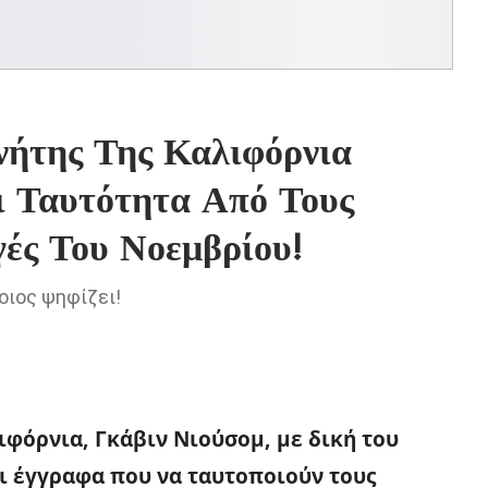
νήτης Της Καλιφόρνια
ι Ταυτότητα Από Τους
ές Του Νοεμβρίου!
οιος ψηφίζει!
φόρνια, Γκάβιν Νιούσομ, με δική του
 έγγραφα που να ταυτοποιούν τους