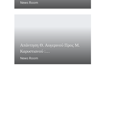
News Room
Απάντηση Θ. Αυγερινού Προς Μ.
Καρυστιανού :…
News Room