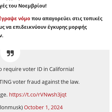
γές του Νοεμβρίου!
έγραψε νόμο
που απαγορεύει στις τοπικές
ους να επιδεικνύουν έγκυρης μορφής
ν.
to require voter ID in California!
NG voter fraud against the law.
rge.
https://t.co/rVNwsh3jqt
elonmusk)
October 1, 2024