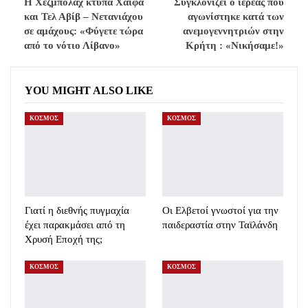
H Χεζμπολάχ κτυπά Χάιφα
Συγκλονίζει ο ιερέας που
και Τελ Αβίβ – Νετανιάχου
αγωνίστηκε κατά των
σε αμάχους: «Φύγετε τώρα
ανεμογεννητριών στην
από το νότιο Λίβανο»
Κρήτη : «Νικήσαμε!»
YOU MIGHT ALSO LIKE
ΚΟΣΜΟΣ
ΚΟΣΜΟΣ
Γιατί η διεθνής πυγμαχία
Oι Ελβετοί γνωστοί για την
έχει παρακμάσει από τη
παιδεραστία στην Ταϊλάνδη
Χρυσή Εποχή της;
ΚΟΣΜΟΣ
ΚΟΣΜΟΣ