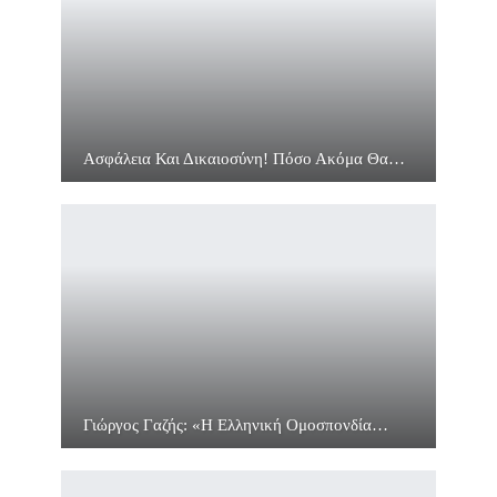
Ασφάλεια Και Δικαιοσύνη! Πόσο Ακόμα Θα…
Γιώργος Γαζής: «Η Ελληνική Ομοσπονδία…