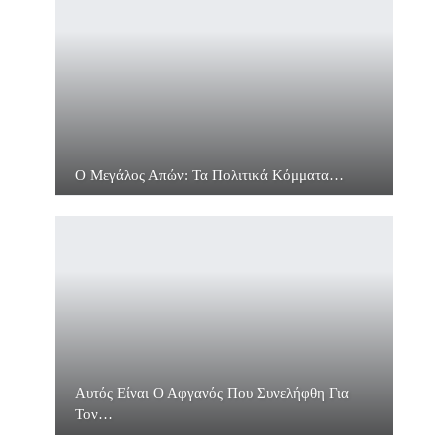
Ο Μεγάλος Απών: Τα Πολιτικά Κόμματα…
Αυτός Είναι Ο Αφγανός Που Συνελήφθη Για
Τον…