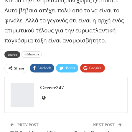
Νότου την αντιμετωπίζουν χωρίς ζεστασιά.
Αυτό βέβαια απέχει πολύ από το να είναι το
φινάλε. Αλλά το γεγονός ότι είναι η αρχή ενός
ατιμωτικού τέλους για την ευρωατλαντική
παγκόσμια τάξη είναι αναμφισβήτητο.
Source
triklopodia
Share
Facebook
Twitter
Google+
ReddIt
WhatsApp
Pinterest
Greece247
Email
PREV POST
NEXT POST