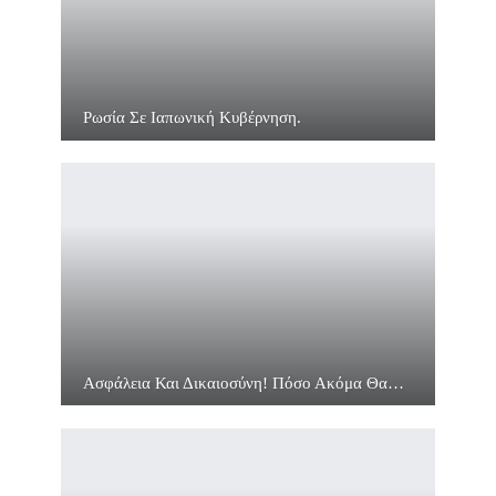
Ρωσία Σε Ιαπωνική Κυβέρνηση.
Ασφάλεια Και Δικαιοσύνη! Πόσο Ακόμα Θα…