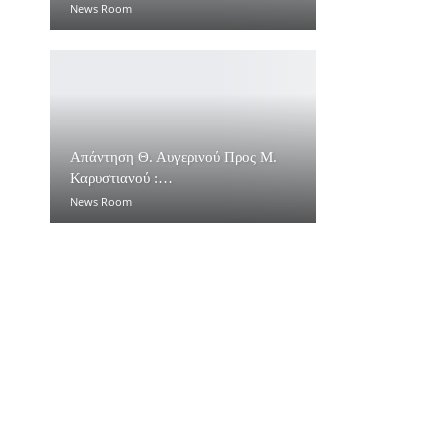
News Room
Απάντηση Θ. Αυγερινού Προς Μ.
Καρυστιανού :…
News Room