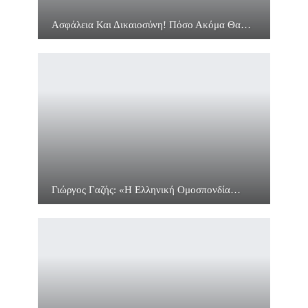
Ασφάλεια Και Δικαιοσύνη! Πόσο Ακόμα Θα…
Γιώργος Γαζής: «Η Ελληνική Ομοσπονδία…