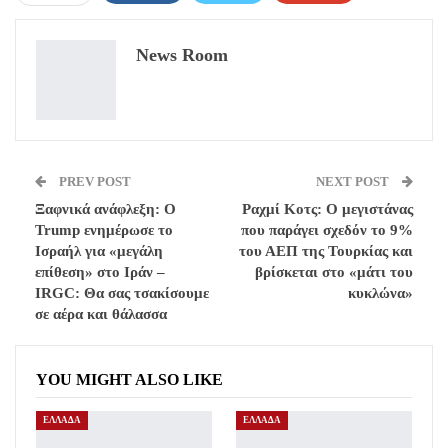
ReddIt
WhatsApp
Pinterest
News Room
Email
PREV POST
NEXT POST
Ξαφνικά ανάφλεξη: Ο
Ραχμί Κοτς: Ο μεγιστάνας
Trump ενημέρωσε το
που παράγει σχεδόν το 9%
Ισραήλ για «μεγάλη
του ΑΕΠ της Τουρκίας και
επίθεση» στο Ιράν –
βρίσκεται στο «μάτι του
IRGC: Θα σας τσακίσουμε
κυκλώνα»
σε αέρα και θάλασσα
YOU MIGHT ALSO LIKE
ΕΛΛΑΔΑ
ΕΛΛΑΔΑ