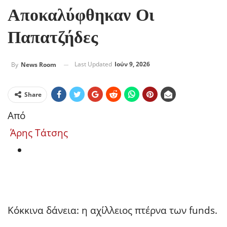
Αποκαλύφθηκαν Οι
Παπατζήδες
Last Updated
Ιούν 9, 2026
By
News Room
Share
Από
Άρης Τάτσης
Συντάκτης
στο
άρθρου
ΚΟΚΚΙΝΑ
ΔΑΝΕΙΑ:
ΑΠΟΚΑΛΥΦΘΗΚΑΝ
Κόκκινα δάνεια: η αχίλλειος πτέρνα των funds.
ΟΙ