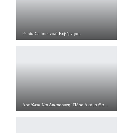
Ρωσία Σε Ιαπωνική Κυβέρνηση.
Ασφάλεια Και Δικαιοσύνη! Πόσο Ακόμα Θα…