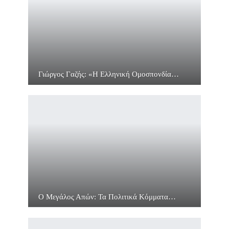
Γιώργος Γαζής: «Η Ελληνική Ομοσπονδία…
Ο Μεγάλος Απών: Τα Πολιτικά Κόμματα…