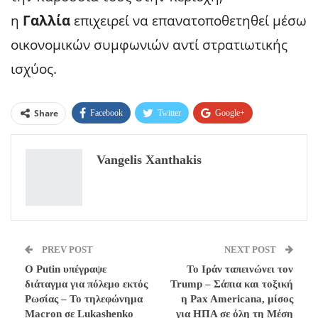
η
Γαλλία
επιχειρεί να επανατοποθετηθεί μέσω
οικονομικών συμφωνιών αντί στρατιωτικής
ισχύος.
Share
Facebook
Twitter
Google+
ReddIt
WhatsApp
Pinterest
Vangelis Xanthakis
Email
PREV POST
NEXT POST
Ο Putin υπέγραψε
Το Ιράν ταπεινώνει τον
διάταγμα για πόλεμο εκτός
Trump – Σάπια και τοξική
Ρωσίας – Το τηλεφώνημα
η Pax Americana, μίσος
Macron σε Lukashenko
για ΗΠΑ σε όλη τη Μέση