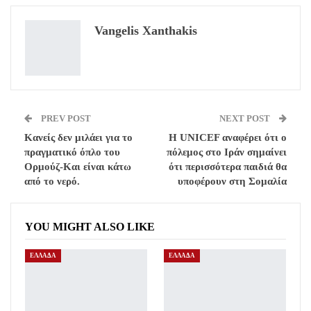
ReddIt
WhatsApp
Pinterest
Vangelis Xanthakis
Email
PREV POST
NEXT POST
Κανείς δεν μιλάει για το
Η UNICEF αναφέρει ότι ο
πραγματικό όπλο του
πόλεμος στο Ιράν σημαίνει
Ορμούζ-Και είναι κάτω
ότι περισσότερα παιδιά θα
από το νερό.
υποφέρουν στη Σομαλία
YOU MIGHT ALSO LIKE
ΕΛΛΑΔΑ
ΕΛΛΑΔΑ