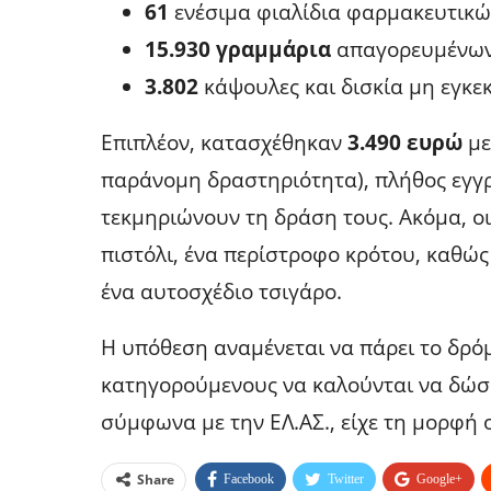
61
ενέσιμα φιαλίδια φαρμακευτικ
15.930 γραμμάρια
απαγορευμένων
3.802
κάψουλες και δισκία μη εγκ
Επιπλέον, κατασχέθηκαν
3.490 ευρώ
με
παράνομη δραστηριότητα), πλήθος εγγ
τεκμηριώνουν τη δράση τους. Ακόμα, ο
πιστόλι, ένα περίστροφο κρότου, καθώ
ένα αυτοσχέδιο τσιγάρο.
Η υπόθεση αναμένεται να πάρει το δρόμ
κατηγορούμενους να καλούνται να δώσο
σύμφωνα με την ΕΛ.ΑΣ., είχε τη μορφή
Share
Facebook
Twitter
Google+