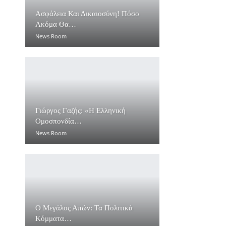
Ασφάλεια Και Δικαιοσύνη! Πόσο
Ακόμα Θα…
News Room
Γιώργος Γαζής: «Η Ελληνική
Ομοσπονδία…
News Room
Ο Μεγάλος Απών: Τα Πολιτικά
Κόμματα…