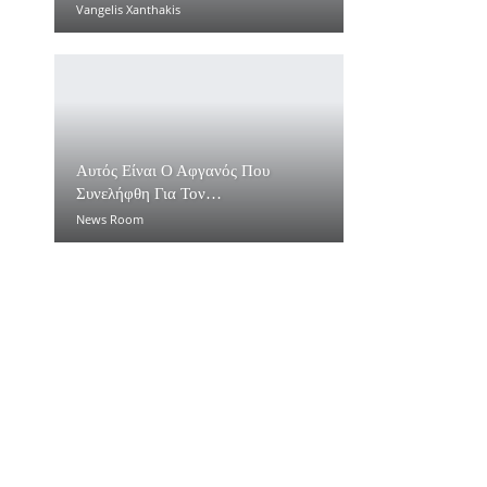
Vangelis Xanthakis
Αυτός Είναι Ο Αφγανός Που
Συνελήφθη Για Τον…
News Room