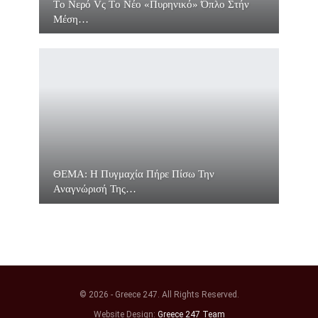
Τo Νερό Vς Τo Νέο «πυρηνικό» Όπλο Στήν
Μέση…
ΘΕΜΑ: Η Πυγμαχία Πήρε Πίσω Την
Αναγνώρισή Της…
© 2026 - Greece 247. All Rights Reserved.
Website Design:
Greece 247 Team