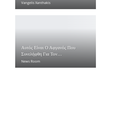
Vangelis Xanthakis
Αυτός Είναι Ο Αφγανός Που
Συνελήφθη Για Τον…
News Room