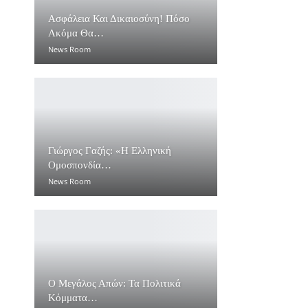
Ασφάλεια Και Δικαιοσύνη! Πόσο
Ακόμα Θα…
News Room
Γιώργος Γαζής: «Η Ελληνική
Ομοσπονδία…
News Room
Ο Μεγάλος Απών: Τα Πολιτικά
Κόμματα…