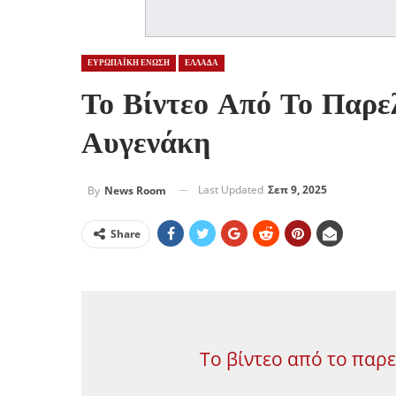
ΕΥΡΩΠΑΪΚΗ ΕΝΩΣΗ
ΕΛΛΑΔΑ
Το Βίντεο Από Το Παρε
Αυγενάκη
Last Updated
Σεπ 9, 2025
By
News Room
Share
Το βίντεο από το παρε