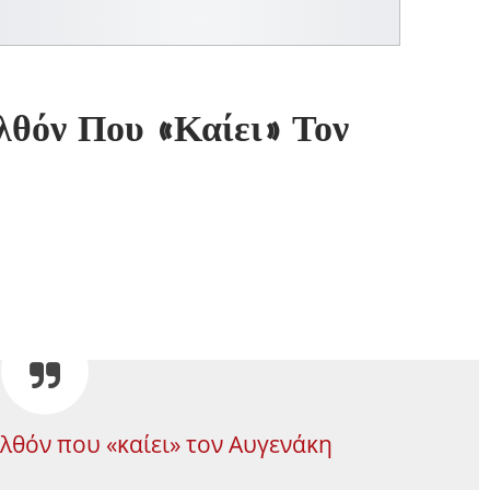
λθόν Που «καίει» Τον
λθόν που «καίει» τον Αυγενάκη