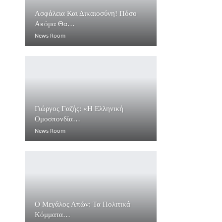
Ασφάλεια Και Δικαιοσύνη! Πόσο
Ακόμα Θα…
News Room
Γιώργος Γαζής: «Η Ελληνική
Ομοσπονδία…
News Room
Ο Μεγάλος Απών: Τα Πολιτικά
Κόμματα…