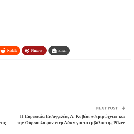
ReddIt
Pinterest
Email
NEXT POST
Η Ευρωπαία Εισαγγελέας Λ. Κοβέσι «στριμώχνει» και
τις
την Ούρσουλα φον ντερ Λάιεν για τα εμβόλια της Pfizer