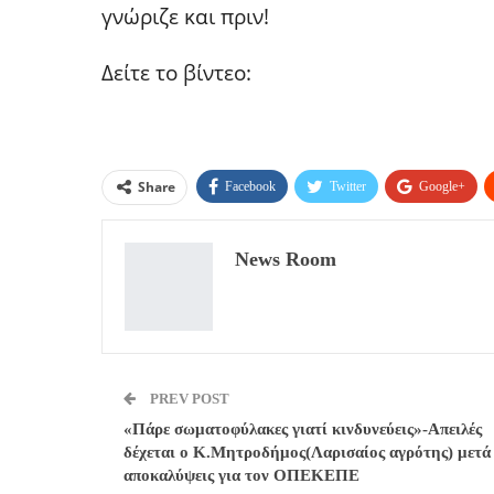
γνώριζε και πριν!
Δείτε το βίντεο:
Share
Facebook
Twitter
Google+
News Room
PREV POST
«Πάρε σωματοφύλακες γιατί κινδυνεύεις»-Απειλές
δέχεται ο Κ.Μητροδήμος(Λαρισαίος αγρότης) μετά 
αποκαλύψεις για τον ΟΠΕΚΕΠΕ