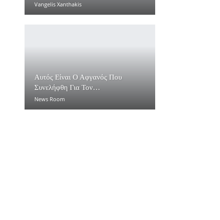
Vangelis Xanthakis
Αυτός Είναι Ο Αφγανός Που
Συνελήφθη Για Τον…
News Room