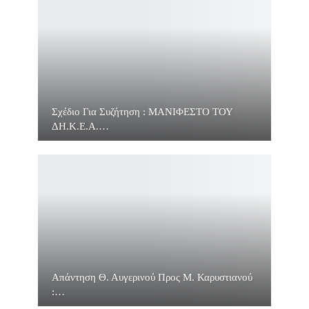
Σχέδιο Για Συζήτηση : ΜΑΝΙΦΕΣΤΟ ΤΟΥ
ΔΗ.Κ.Ε.Α.…
Απάντηση Θ. Αυγερινού Προς Μ. Καρυστιανού
:…