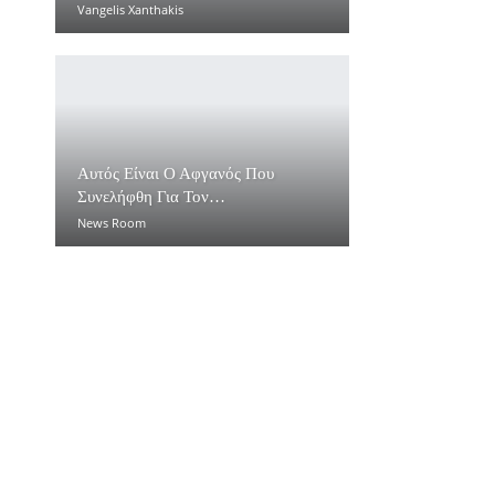
Vangelis Xanthakis
Αυτός Είναι Ο Αφγανός Που
Συνελήφθη Για Τον…
News Room