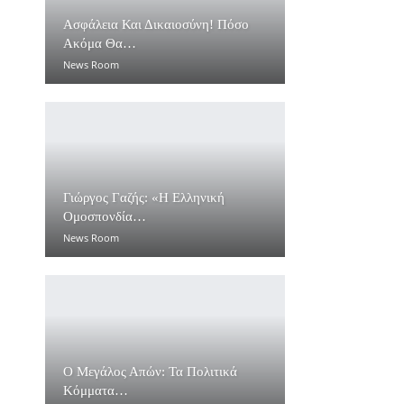
Ασφάλεια Και Δικαιοσύνη! Πόσο
Ακόμα Θα…
News Room
Γιώργος Γαζής: «Η Ελληνική
Ομοσπονδία…
News Room
Ο Μεγάλος Απών: Τα Πολιτικά
Κόμματα…