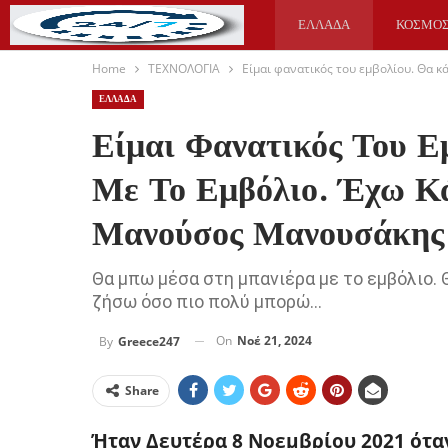
ΕΛΛΑΔΑ
ΚΟΣΜΟ
Home
ΤΕΧΝΟΛΟΓΙΑ
Είμαι φανατικός του εμβολίου. Θα 
ΥΓΕΙΑ
ΑΘΛΗΤΙΚΑ
ΕΛΛΑΔΑ
Είμαι Φανατικός Του 
Με Το Εμβόλιο. Έχω Κά
Μανούσος Μανουσάκης
Θα μπω μέσα στη μπανιέρα με το εμβόλιο. Θ
ζήσω όσο πιο πολύ μπορώ...
On
Νοέ 21, 2024
By
Greece247
Share
Ήταν Δευτέρα 8 Νοεμβρίου 2021 ότ