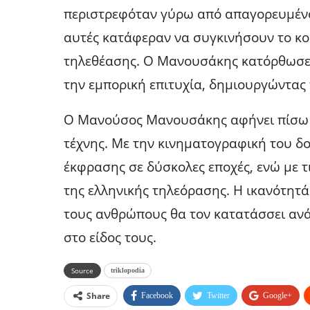
περιστρεφόταν γύρω από απαγορευμένου
αυτές κατάφεραν να συγκινήσουν το κ
τηλεθέασης. Ο Μανουσάκης κατόρθωσε ν
την εμπορική επιτυχία, δημιουργώντας
Ο Μανούσος Μανουσάκης αφήνει πίσω 
τέχνης. Με την κινηματογραφική του δου
έκφρασης σε δύσκολες εποχές, ενώ με τ
της ελληνικής τηλεόρασης. Η ικανότητά
τους ανθρώπους θα τον κατατάσσει αν
στο είδος τους.
Source
triklopodia
Share
Facebook
Twitter
Google+