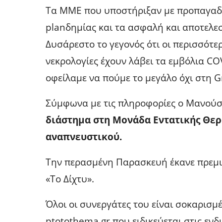
Τα ΜΜΕ που υποστήριξαν με προπαγαδι
planδημίας και τα ασφαλή και αποτελεσ
Δυσάρεστο το γεγονός ότι οι περισσότε
νεκρολογίες έχουν λάβει τα εμβόλια CO
οφείλαμε να πούμε το μεγάλο όχι στη G
Σύμφωνα με τις πληροφορίες ο Μανο
διάστημα στη Μονάδα Εντατικής Θερ
αναπνευστικού.
Την περασμένη Παρασκευή έκανε πρεμιέ
«Το Δίχτυ».
Όλοι οι συνεργάτες του είναι σοκαρισμ
ptotothema.gr που ειδικεύεται στις ενδ