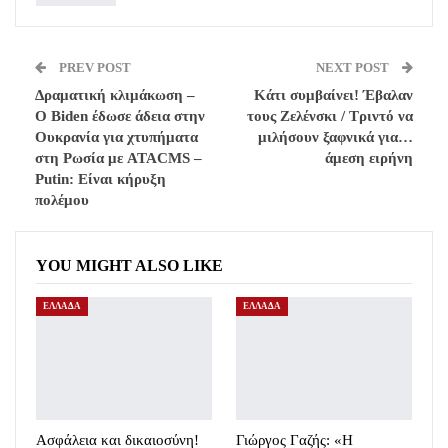
PREV POST
NEXT POST
Δραματική κλιμάκωση –
Κάτι συμβαίνει! Έβαλαν
O Biden έδωσε άδεια στην
τους Ζελένσκι / Τριντό να
Ουκρανία για χτυπήματα
μιλήσουν ξαφνικά για…
στη Ρωσία με ATACMS –
άμεση ειρήνη
Putin: Είναι κήρυξη
πολέμου
YOU MIGHT ALSO LIKE
ΕΛΛΑΔΑ
ΕΛΛΑΔΑ
Ασφάλεια και δικαιοσύνη!
Γιώργος Γαζής: «Η