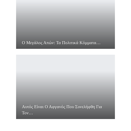
Ο Μεγάλος Απών: Τα Πολιτικά Κόμματα…
Αυτός Είναι Ο Αφγανός Που Συνελήφθη Για
Τον…