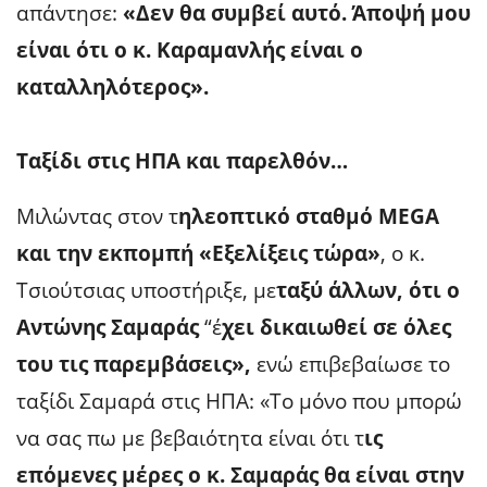
απάντησε:
«Δεν θα συμβεί αυτό. Άποψή μου
είναι ότι ο κ. Καραμανλής είναι ο
καταλληλότερος».
Ταξίδι στις ΗΠΑ και παρελθόν…
Μιλώντας στον τ
ηλεοπτικό σταθμό MEGA
και την εκπομπή «Εξελίξεις τώρα»
, ο κ.
Τσιούτσιας υποστήριξε, με
ταξύ άλλων, ότι ο
Αντώνης Σαμαράς
“έ
χει δικαιωθεί σε όλες
του τις παρεμβάσεις»,
ενώ επιβεβαίωσε το
ταξίδι Σαμαρά στις ΗΠΑ: «Το μόνο που μπορώ
να σας πω με βεβαιότητα είναι ότι τ
ις
επόμενες μέρες ο κ. Σαμαράς θα είναι στην