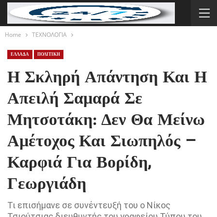
Home
ΤΕΧΝΟΛΟΓΙΑ
ΕΛΛΑΔΑ
ΠΟΛΙΤΙΚΗ
Η Σκληρή Απάντηση Και Η
Απειλή Σαμαρά Σε
Μητσοτάκη: Δεν Θα Μείνω
Αμέτοχος Και Σιωπηλός –
Καρφιά Για Βορίδη,
Γεωργιάδη
Τι επισήμανε σε συνέντευξή του ο Νίκος
Τσιούτσιας διευθυντής του γραφείου Τύπου του