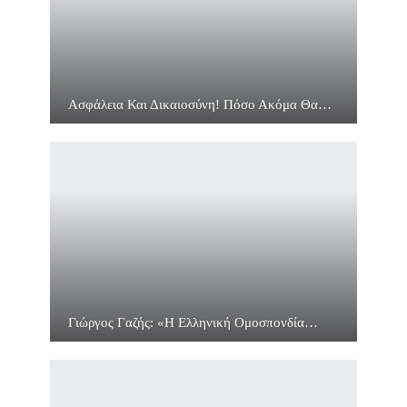
Ασφάλεια Και Δικαιοσύνη! Πόσο Ακόμα Θα…
Γιώργος Γαζής: «Η Ελληνική Ομοσπονδία…