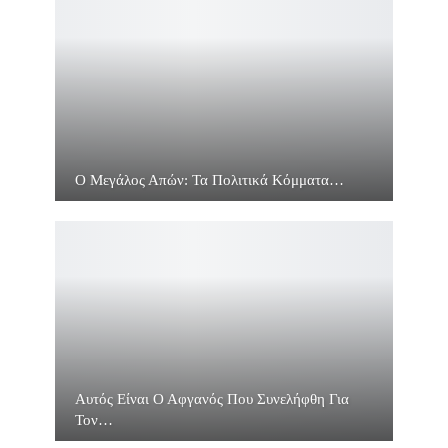
Ο Μεγάλος Απών: Τα Πολιτικά Κόμματα…
Αυτός Είναι Ο Αφγανός Που Συνελήφθη Για
Τον…