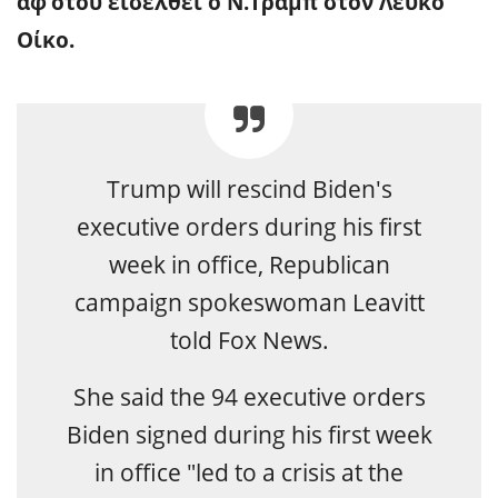
αφ’ότου εισέλθει ο Ν.Τραμπ στον Λευκό
Οίκο.
Trump will rescind Biden's
executive orders during his first
week in office, Republican
campaign spokeswoman Leavitt
told Fox News.
She said the 94 executive orders
Biden signed during his first week
in office "led to a crisis at the