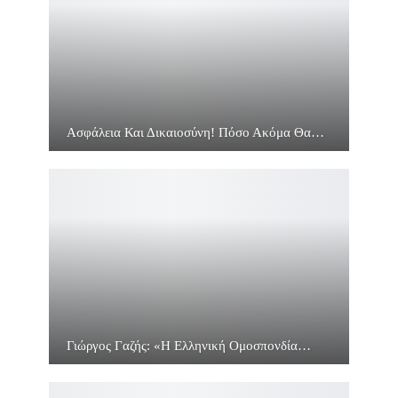
Ασφάλεια Και Δικαιοσύνη! Πόσο Ακόμα Θα…
Γιώργος Γαζής: «Η Ελληνική Ομοσπονδία…