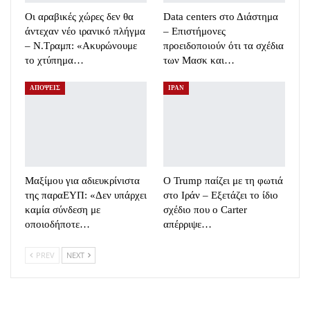
Οι αραβικές χώρες δεν θα
Data centers στο Διάστημα
άντεχαν νέο ιρανικό πλήγμα
– Επιστήμονες
– Ν.Τραμπ: «Ακυρώνουμε
προειδοποιούν ότι τα σχέδια
το χτύπημα…
των Μασκ και…
ΑΠΟΨΕΙΣ
ΙΡΑΝ
Μαξίμου για αδιευκρίνιστα
Ο Trump παίζει με τη φωτιά
της παραΕΥΠ: «Δεν υπάρχει
στο Ιράν – Εξετάζει το ίδιο
καμία σύνδεση με
σχέδιο που ο Carter
οποιοδήποτε…
απέρριψε…
PREV
NEXT