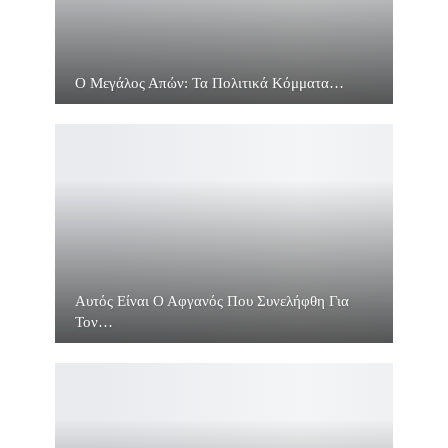
Ο Μεγάλος Απών: Τα Πολιτικά Κόμματα…
Αυτός Είναι Ο Αφγανός Που Συνελήφθη Για
Τον…