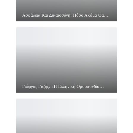
Ασφάλεια Και Δικαιοσύνη! Πόσο Ακόμα Θα…
Γιώργος Γαζής: «Η Ελληνική Ομοσπονδία…