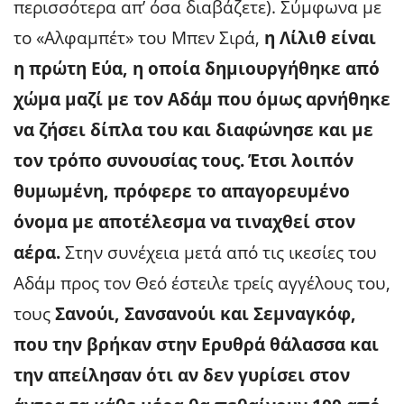
περισσότερα απ’ όσα διαβάζετε). Σύμφωνα με
το «Αλφαμπέτ» του Μπεν Σιρά,
η Λίλιθ είναι
η πρώτη Εύα, η οποία δημιουργήθηκε από
χώμα μαζί με τον Αδάμ που όμως αρνήθηκε
να ζήσει δίπλα του και διαφώνησε και με
τον τρόπο συνουσίας τους. Έτσι λοιπόν
θυμωμένη, πρόφερε το απαγορευμένο
όνομα με αποτέλεσμα να τιναχθεί στον
αέρα.
Στην συνέχεια μετά από τις ικεσίες του
Αδάμ προς τον Θεό έστειλε τρείς αγγέλους του,
τους
Σανούι, Σανσανούι και Σεμναγκόφ,
που την βρήκαν στην Ερυθρά θάλασσα και
την απείλησαν ότι αν δεν γυρίσει στον