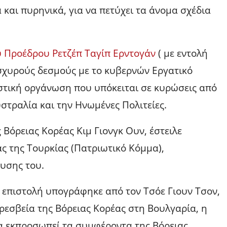
και πυρηνικά, για να πετύχει τα άνομα σχέδια
υ Προέδρου Ρετζέπ Ταγίπ Ερντογάν
( με εντολή
σχυρούς δεσμούς με το κυβερνών Εργατικό
στική οργάνωση που υπόκειται σε κυρώσεις από
στραλία και την Ηνωμένες Πολιτείες.
 Βόρειας Κορέας Κιμ Γιονγκ Ουν, έστειλε
 της Τουρκίας (Πατριωτικό Κόμμα),
ρυσης του.
 επιστολή υπογράφηκε από τον Τσόε Γιουν Τσον,
εσβεία της Βόρειας Κορέας στη Βουλγαρία, η
να εκπροσωπεί τα συμφέροντα της Βόρειας