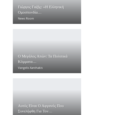
Γιώργος Γαζής: «Η Ελληνική
Ομοσπονδία…
News Room
Ο Μεγάλος Απών: Τα Πολιτικά
Κόμματα…
Vangelis Xanthakis
Αυτός Είναι Ο Αφγανός Που
Συνελήφθη Για Τον…